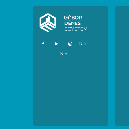
N[h]
N[o]