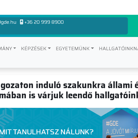
gde.hu
+36 20 999 8900
MÁNY
KÉPZÉSEK
EGYETEMÜNK
HALLGATÓINK
gozaton induló szakunkra állami é
mában is várjuk leendő hallgatóin