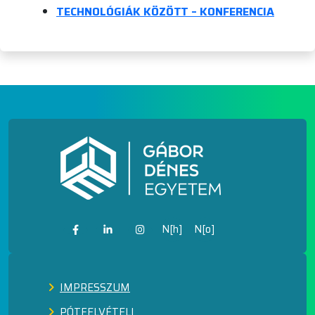
TECHNOLÓGIÁK KÖZÖTT – KONFERENCIA
N[h]
N[o]
IMPRESSZUM
PÓTFELVÉTELI