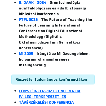
II. DAAK - 2024 -
Dróntechnológia
adatfeldolgozási és adatbiztonsági
kihívásai konferencia
FTFL 2025
-
The Future of Teaching the
Future of Learning International
Conference on Digital Educational
Methodology (Digitális
Oktatásmódszertani Nemzetközi
Konferencia)
MI 2025
- Iránytű az MI Dzsungelében,
hologramtól a mesterséges
intelligenciáig
Részvétel tudományos konferenciákon
FÉNY-TÉR-KÉP 2023 KONFERENCIA
IV. LÉGI TÉRKÉPÉSZETI ÉS
TÁVÉRZÉKELÉSI KONFERENCIA