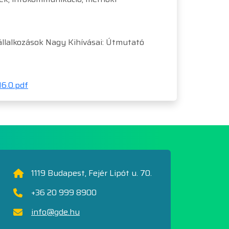
svállalkozások Nagy Kihívásai: Útmutató
6.0.pdf
1119 Budapest, Fejér Lipót u. 70.
+36 20 999 8900
info@gde.hu