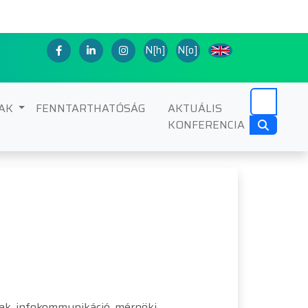
N[h]
N[o]
NAK
FENNTARTHATÓSÁG
AKTUÁLIS
KONFERENCIA
ek, infokommunikáció, mérnöki