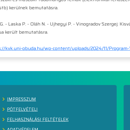
stb) kerülnek bemutatásra.
 G. - Laska P. - Oláh N. - Ujhegyi P. - Vinogradov Szergej: Ki
sa került bemutatásra.
s://kvk.uni-obuda.hu/wp-content/uploads/2024/11/Program-1
IMPRESSZUM
PÓTFELVÉTELI
FELHASZNÁLÁSI FELTÉTELEK
ADATVÉDELEM