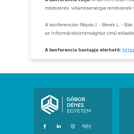
módszerek, villamosenergia rendszerek 
A konferencián Répás J. - Berek L. - Bak
az Információbiztonsághoz című előadá
A konferencia honlapja elérhető:
http
N[h]