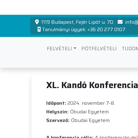
1119 Budapest, Fejér Lipót u. 70.
info@
Tanulmányi ügyek: +36 20 277 0107
FELVÉTELI
PÓTFELVÉTELI
TUDO
Kando konferenc
XL. Kandó Konferenci
Időpont:
2024. november 7-8.
Helyszín:
Óbudai Egyetem
Szervező:
Óbudai Egyetem
A konferencia célja:
A konferencián mű