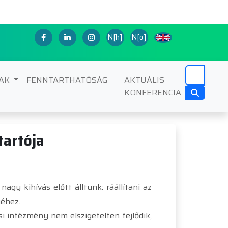
N[h]
N[o]
NAK
FENNTARTHATÓSÁG
AKTUÁLIS
KONFERENCIA
tartója
y kihívás előtt álltunk: ráállítani az
géhez.
si intézmény nem elszigetelten fejlődik,