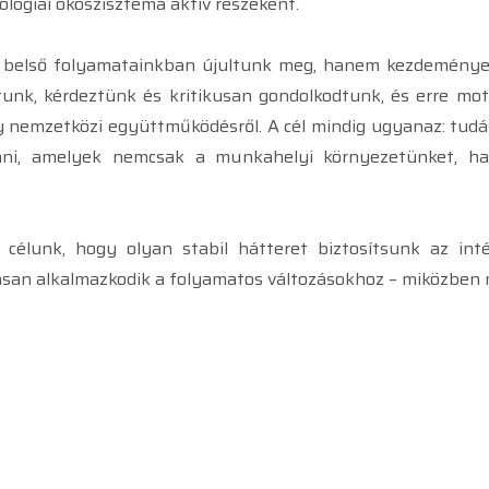
lógiai ökoszisztéma aktív részeként.
t belső folyamatainkban újultunk meg, hanem kezdeménye
nk, kérdeztünk és kritikusan gondolkodtunk, és erre motivá
gy nemzetközi együttműködésről. A cél mindig ugyanaz: tudá
tani, amelyek nemcsak a munkahelyi környezetünket, h
célunk, hogy olyan stabil hátteret biztosítsunk az i
san alkalmazkodik a folyamatos változásokhoz – miközben mag