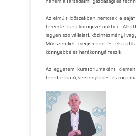
hanem a társadalmi, gazdasági és techno
Az elmúlt időszakban nemcsak a sajá
teremtettünk környezetünkben. Alkottu
legyen szó vállalati, közintézményi va
Módszereket megismerni és elsajátí
könnyebbé és hatékonnyá teszik.
Az egyetem kuratóriumaként kiemelt 
fenntartható, versenyképes, és rugalma