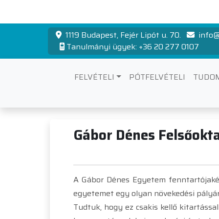
1119 Budapest, Fejér Lipót u. 70.
info@
Tanulmányi ügyek: +36 20 277 0107
FELVÉTELI
PÓTFELVÉTELI
TUDO
Fenntartó
Gábor Dénes Felsőokta
A Gábor Dénes Egyetem fenntartójaként
egyetemet egy olyan növekedési pályár
Tudtuk, hogy ez csakis kellő kitartássa