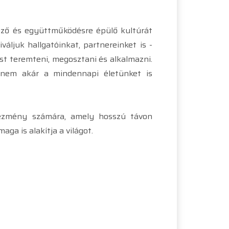
ző és együttműködésre épülő kultúrát
ljuk hallgatóinkat, partnereinket is -
st teremteni, megosztani és alkalmazni.
anem akár a mindennapi életünket is
ntézmény számára, amely hosszú távon
a is alakítja a világot.