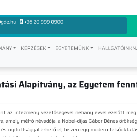
gde.hu
+36 20 999 8900
MÁNY
KÉPZÉSEK
EGYETEMÜNK
HALLGATÓINK
tási Alapítvány, az Egyetem fenn
 az intézmény vezetőségével néhány évvel ezelőtt még nag
a, amely méltó névadója, a Nobel-díjas Gábor Dénes öröksé
l és nyitottsággal érhető el, hiszen egy modern felsőoktatá