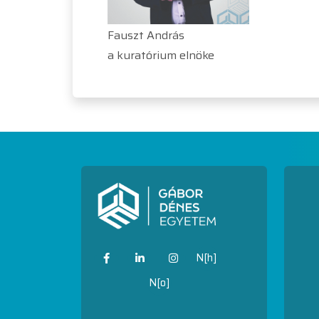
Fauszt András
a kuratórium elnöke
N[h]
N[o]