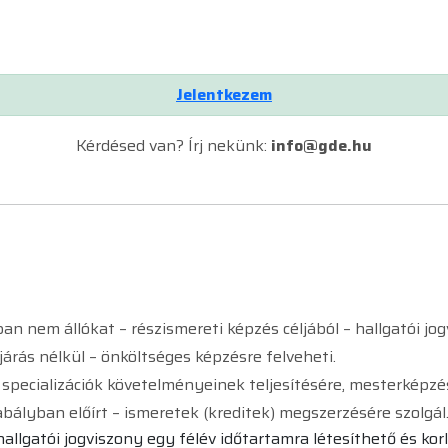
Jelentkezem
Kérdésed van? Írj nekünk:
info@gde.hu
ban nem állókat – részismereti képzés céljából – hallgatói j
járás nélkül – önköltséges képzésre felveheti.
specializációk követelményeinek teljesítésére, mesterképzésr
ályban előírt – ismeretek (kreditek) megszerzésére szolgál
allgatói jogviszony egy félév időtartamra létesíthető és kor