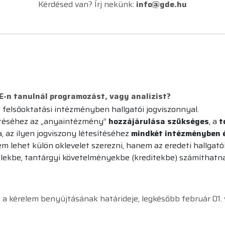
Kérdésed van? Írj nekünk:
info@gde.hu
E-n tanulnál programozást, vagy analízist?
y felsőoktatási intézményben hallgatói jogviszonnyal.
sítéséhez az „anyaintézmény”
hozzájárulása szükséges
, a
t
 az ilyen jogviszony létesítéséhez
mindkét intézményben é
m lehet külön oklevelet szerezni, hanem az eredeti hallgató
lekbe, tantárgyi követelményekbe (kreditekbe) számíthatna
z a kérelem benyújtásának határideje, legkésőbb február 01.