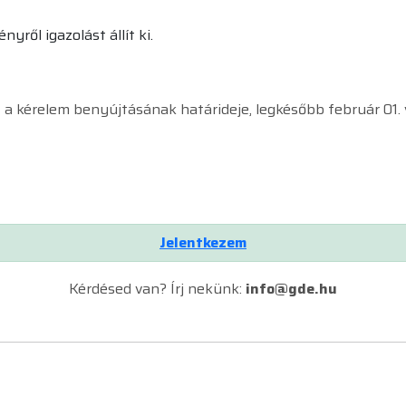
ről igazolást állít ki.
z a kérelem benyújtásának határideje, legkésőbb február 01.
Jelentkezem
Kérdésed van? Írj nekünk:
info@gde.hu