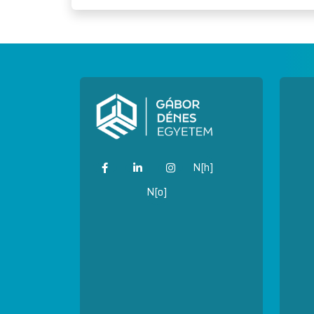
N[h]
N[o]