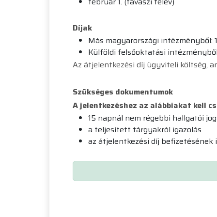
február 1. (tavaszi félév)
Díjak
Más magyarországi intézményből: 1
Külföldi felsőoktatási intézményből
Az átjelentkezési díj ügyviteli költség,
Szükséges dokumentumok
A jelentkezéshez az alábbiakat kell cs
15 napnál nem régebbi hallgatói jog
a teljesített tárgyakról igazolás
az átjelentkezési díj befizetésének 