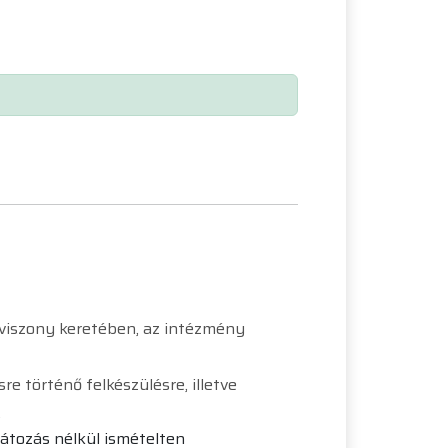
ogviszony keretében, az intézmény
e történő felkészülésre, illetve
.
látozás nélkül ismételten