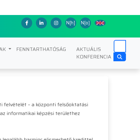
N[h]
N[o]
NAK
FENNTARTHATÓSÁG
AKTUÁLIS
KONFERENCIA
 felvételét – a központi felsőoktatási
 az informatikai képzési területhez
n legalább harminc elismerhető kredittel