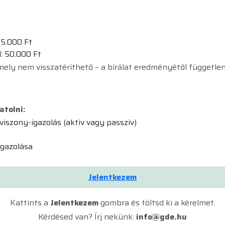
5.000 Ft
: 50.000 Ft
 amely nem visszatéríthető – a bírálat eredményétől független
atolni:
viszony-igazolás (aktív vagy passzív)
igazolása
Jelentkezem
Kattints a
Jelentkezem
gombra és töltsd ki a kérelmet.
Kérdésed van? Írj nekünk:
info@gde.hu