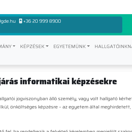
gde.hu
+36 20 999 8900
MÁNY
KÉPZÉSEK
EGYETEMÜNK
HALLGATÓINK
kezési formák
ljárás informatikai képzésekre
gatói jogviszonyban álló személy, vagy volt hallgató kérheti
élkül, önköltséges képzésre – az egyetem által meghirdetett,
ő fel, ha rendelkezik a felvételi kérelemben megjelölt szako