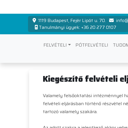
1119 Budapest, Fejér Lipót u. 70.
info@
Tanulmányi ügyek: +36 20 277 0107
FELVÉTELI
PÓTFELVÉTELI
TUDO
Speciális jelent
Kiegészítő felvételi e
Valamely felsőoktatási intézménnyel hall
felvételi eljárásban történő részvétel n
tartozó valamely szakára.
Az adott szakra a jelentkező akkor vehet