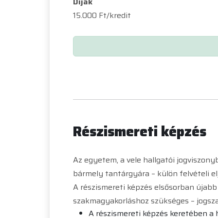
Díjak
15.000 Ft/kredit
Részismereti képzés
Az egyetem, a vele hallgatói jogviszony
bármely tantárgyára – külön felvételi el
A részismereti képzés elsősorban újabb 
szakmagyakorláshoz szükséges – jogszab
A részismereti képzés keretében a h