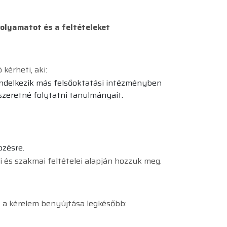
olyamatot és a feltételeket
kérheti, aki:
endelkezik más felsőoktatási intézményben
szeretné folytatni tanulmányait.
pzésre.
 és szakmai feltételei alapján hozzuk meg.
z a kérelem benyújtása legkésőbb: