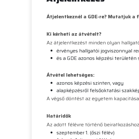
Átjelentkeznél a GDE-re? Mutatjuk a f
Ki kérheti az átvételt?
Az átjelentkezést minden olyan hallgató 
érvényes hallgatói jogviszonnyal r
és a GDE azonos képzési területén 
Átvétel lehetséges:
azonos képzési szinten, vagy
alapképzésről felsőoktatási szakké
A végső döntést az egyetem kapacitásai
Határidők
Az adott félévre történő beiratkozásho
szeptember 1. (őszi félév)