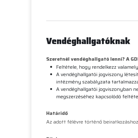
Vendéghallgatóknak
Szeretnél vendéghallgató lenni? A GD
Feltétele, hogy rendelkezz valamel
A vendéghallgatói jogviszony léte
intézmény szabályzata tartalmazza,
A vendéghallgatói jogviszonyban ne
megszerzéséhez kapcsolódó feltéte
Határidő
Az adott félévre történő beiratkozásho