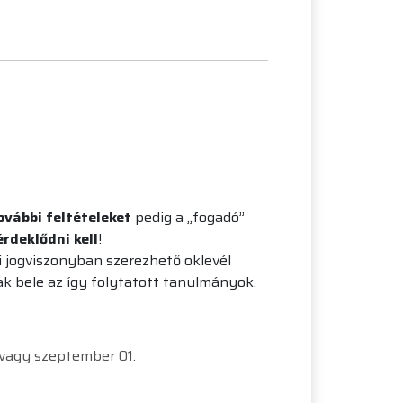
ovábbi feltételeket
pedig a „fogadó”
rdeklődni kell
!
i jogviszonyban szerezhető oklevél
k bele az így folytatott tanulmányok.
 vagy szeptember 01.