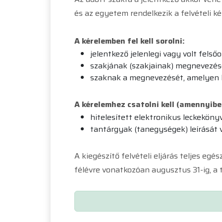
és az egyetem rendelkezik a felvételi k
A kérelemben fel kell sorolni:
jelentkező jelenlegi vagy volt fel
szakjának (szakjainak) megnevezés
szaknak a megnevezését, amelyen ha
A kérelemhez csatolni kell (amennyib
hitelesített elektronikus leckeköny
tantárgyak (tanegységek) leírását 
A kiegészítő felvételi eljárás teljes egé
félévre vonatkozóan augusztus 31-ig, a t