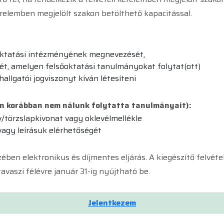
érelemben megjelölt szakon betölthető kapacitással.
sőoktatási intézményének megnevezését,
ét, amelyen felsőoktatási tanulmányokat folytat(ott)
llgatói jogviszonyt kíván létesíteni
en korábban nem nálunk folytatta tanulmányait):
v/törzslapkivonat vagy oklevélmellékle
vagy leírásuk elérhetőségét
szében elektronikus és díjmentes eljárás. A kiegészítő felvéte
avaszi félévre január 31-ig nyújtható be.
Jelentkezem