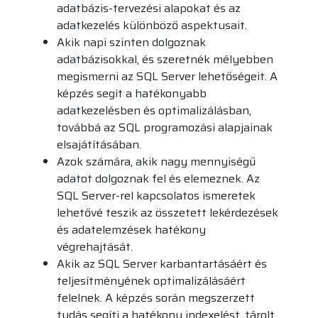
adatbázis-tervezési alapokat és az
adatkezelés különböző aspektusait.
Akik napi szinten dolgoznak
adatbázisokkal, és szeretnék mélyebben
megismerni az SQL Server lehetőségeit. A
képzés segít a hatékonyabb
adatkezelésben és optimalizálásban,
továbbá az SQL programozási alapjainak
elsajátításában.
Azok számára, akik nagy mennyiségű
adatot dolgoznak fel és elemeznek. Az
SQL Server-rel kapcsolatos ismeretek
lehetővé teszik az összetett lekérdezések
és adatelemzések hatékony
végrehajtását.
Akik az SQL Server karbantartásáért és
teljesítményének optimalizálásáért
felelnek. A képzés során megszerzett
tudás segíti a hatékony indexelést, tárolt