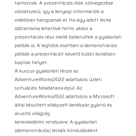
tartoznak. A prezentációs diák szövegezése
vázlatszerű, így a lényegi információk a
videóban hangzanak el. Ha egy adott lecke
időtartama lehetővé tette, akkor a
prezentációs rész mellé bekerültek a gyakorlati
példák is. A legtöbb esetben a demonstrációs
példák a prezentációt követő külön leckében
kaptak helyet.
A kurzus gyakorlati része az
AdventureWorks2022 adatbázis üzleti
szituációs feladataira épül. Az
AdventureWorks2022 adatbázis a Microsoft
által készített elképzelt kerékpár gyártó és
árusító világcég
kereskedelmi rendszere. A gyakorlati
(demonstrációs) leckék kiindulásként