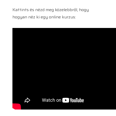
Kattints és nézd meg közelebbről, hogy
hogyan néz ki egy online kurzus: