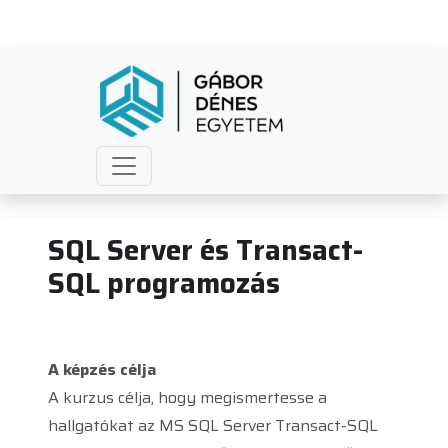
SQL Server és Transact-SQL 
SQL Server és Transact-
SQL programozás
A képzés célja
A kurzus célja, hogy megismertesse a
hallgatókat az MS SQL Server Transact-SQL