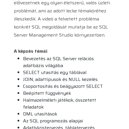
elővezetnek egy olyan életszerű, valós üzleti
problémát, ami az adott lecke témaköréhez
illeszkedik. A videó a felvetett probléma
konkrét SQL megoldását mutatja be az SQL
Server Management Studio környezetben.
A képzés témái
Bevezetés az SQL Server relációs
adatbázis világába
SELECT utasítás egy táblával
JOIN, adattípusok és NULL kezelés
Csoportosítás és beágyazott SELECT
Beépített függvények
Halmazelméleti játékok, összetett
feladatok
DML utasítások
Az SQL programozás alapjai
Adatbázistervezés, táblatervezés