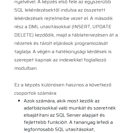
nyelvével. A képzés első fele az egyszerűbb
SQL lekérdezésektől indulva az összetett
lekérdezések rejtelmeibe vezet el. A második
rész a DML utasításokkal (INSERT, UPDATE
DELETE) kezdődik, majd a táblatervezésen át a
nézetek és tárolt eljárások programozását
taglalja. A végén a hatékonysági kérdések is
szerepet kapnak az indexekkel foglalkozó
modulban.
Ez a képzés különösen hasznos a következő
csoportok számára:
Azok számára, akik most kezdik az
adatbázisokkal való munkát és szeretnék
elsajátítani az SQL Server alapjait és
fejlettebb funkcióit. A tananyag lefedi a
legfontosabb SQL utasításokat,