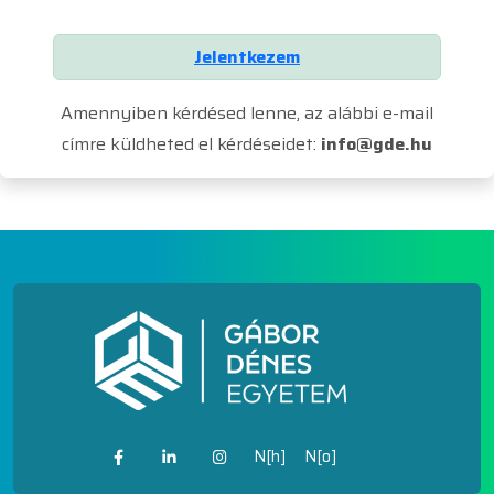
Jelentkezem
Amennyiben kérdésed lenne, az alábbi e-mail
címre küldheted el kérdéseidet:
info@gde.hu
N[h]
N[o]