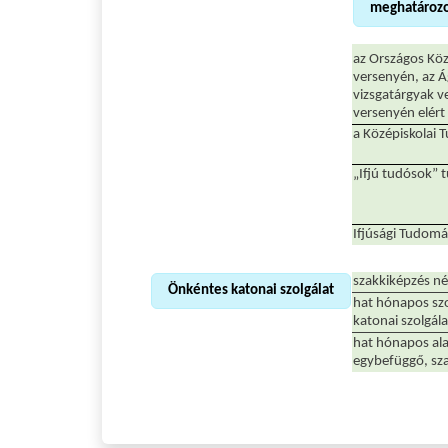
meghatározo
az Országos Köz
versenyén, az Ág
vizsgatárgyak ve
versenyén elér
a Középiskolai 
„Ifjú tudósok”
Ifjúsági Tudom
szakkiképzés né
Önkéntes katonai szolgálat
hat hónapos szo
katonai szolgála
hat hónapos ala
egybefüggő, sza