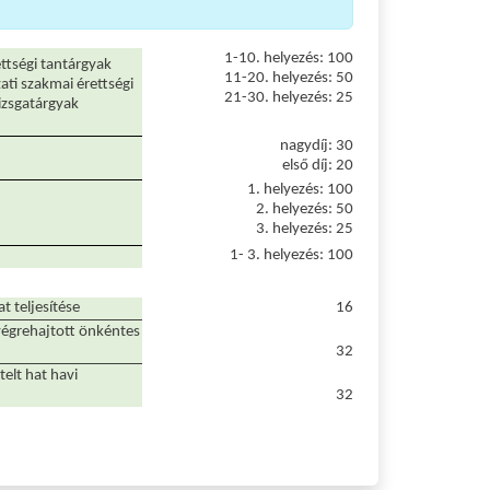
1-10. helyezés: 100
ttségi tantárgyak
11-20. helyezés: 50
ati szakmai érettségi
21-30. helyezés: 25
vizsgatárgyak
nagydíj: 30
első díj: 20
1. helyezés: 100
2. helyezés: 50
3. helyezés: 25
1- 3. helyezés: 100
t teljesítése
16
végrehajtott önkéntes
32
elt hat havi
32