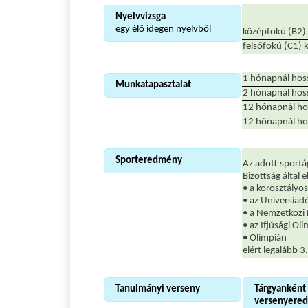
Nyelvvizsga
egy élő idegen nyelvből
középfokú (B2) 
felsőfokú (C1) 
1 hónapnál hoss
Munkatapasztalat
2 hónapnál hos
12 hónapnál ho
12 hónapnál ho
Sporteredmény
Az adott sportá
Bizottság által 
• a korosztályo
• az Universiad
• a Nemzetközi 
• az Ifjúsági Ol
• Olimpián
elért legalább 3
Tanulmányi verseny
Tárgyanként 
versenyeredm