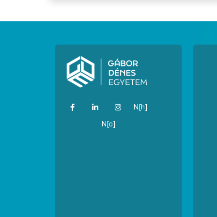
N[h]
N[o]