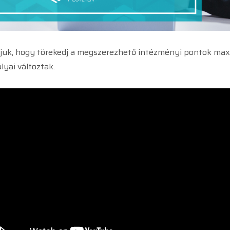
oljuk, hogy törekedj a megszerezhető intézményi pontok maxi
yai változtak.