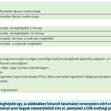
komplex típusú nyelvvizsga
komplex típusú nyelvvizsga
zabb, de legfeljebb 2 hónap
szabb, de legfeljebb 12 hónap
sszabb, de nem a szaknak megfelelő
sszabb, a szaknak megfelelő
g magyarországi országos sportági szakszövetségének igazolása alapján, a 
elismert sportágban
s világ- vagy Európa-bajnokságon,
én,
Egyetemi Sportszövetség (FISU) által szervezett egyetemi világbajnokságon
impián,
. helyezésért
legfeljebb egy, az alábbiakben felsorolt tanulmányi versenyeken elért e
ényt azon tárgyak valamelyikéből érte el, amelyeket a GDE érettségi p