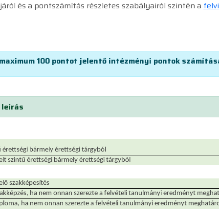
járól és a pontszámítás részletes szabályairól szintén a
felv
maximum 100 pontot jelentő intézményi pontok számítása
 leírás
 érettségi bármely érettségi tárgyból
t szintű érettségi bármely érettségi tárgyból
lő szakképesítés
zakképzés, ha nem onnan szerezte a felvételi tanulmányi eredményt megha
iploma, ha nem onnan szerezte a felvételi tanulmányi eredményt meghatá