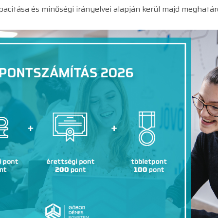
citása és minőségi irányelvei alapján kerül majd meghatáro