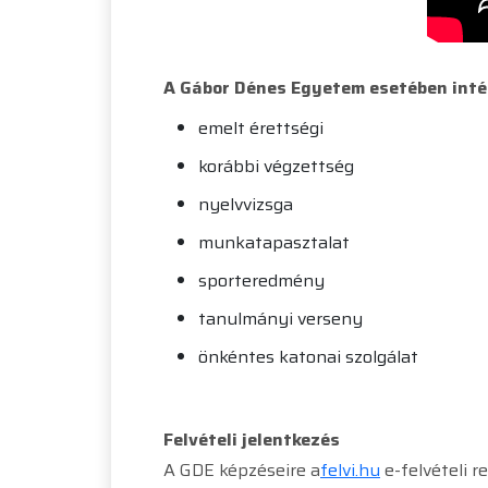
A Gábor Dénes Egyetem esetében int
emelt érettségi
korábbi végzettség
nyelvvizsga
munkatapasztalat
sporteredmény
tanulmányi verseny
önkéntes katonai szolgálat
Felvételi jelentkezés
A GDE képzéseire a
felvi.hu
e-felvételi r