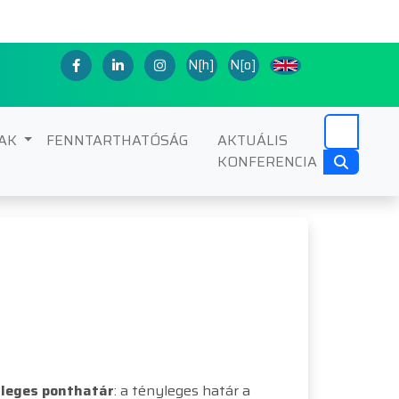
N[h]
N[o]
NAK
FENNTARTHATÓSÁG
AKTUÁLIS
KONFERENCIA
leges ponthatár
: a tényleges határ a