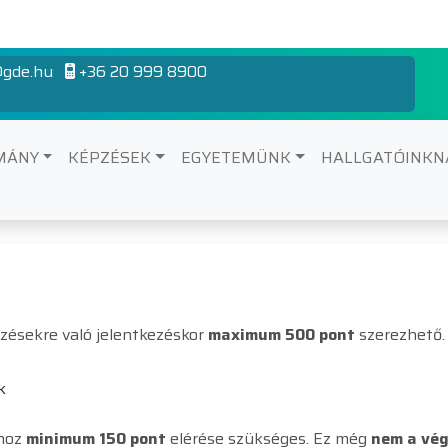
gde.hu
+36 20 999 8900
MÁNY
KÉPZÉSEK
EGYETEMÜNK
HALLGATÓINK
2026
ésekre való jelentkezéskor
maximum 500 pont
szerezhető.
k
hoz
minimum 150 pont
elérése szükséges. Ez még
nem a vég