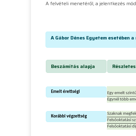
A felvételi menetéről, a jelentkezés mód
A Gábor Dénes Egyetem esetében a 
Beszámítás alapja
Részletes
Emelt érettségi
Egy emelt szintű
Egynél több emel
Szaknak megfele
Korábbi végzettség
Felsőoktatási s
Felsőoktatási d