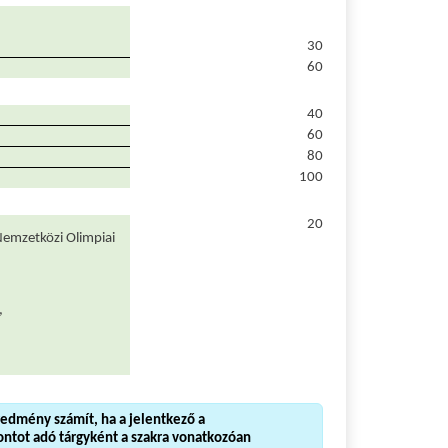
30
60
40
60
80
100
20
Nemzetközi Olimpiai
,
redmény számít, ha a jelentkező a
ontot adó tárgyként a szakra vonatkozóan