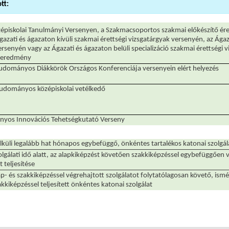
tt:
épiskolai Tanulmányi Versenyen, a Szakmacsoportos szakmai előkészítő ére
azati és ágazaton kívüli szakmai érettségi vizsgatárgyak versenyén, az Ágaz
rsenyén vagy az Ágazati és ágazaton belüli specializáció szakmai érettségi 
t eredmény
Tudományos Diákkörök Országos Konferenciája versenyein elért helyezés
 tudományos középiskolai vetélkedő
ányos Innovációs Tehetségkutató Verseny
lküli legalább hat hónapos egybefüggő, önkéntes tartalékos katonai szolgála
lgálati idő alatt, az alapkiképzést követően szakkiképzéssel egybefüggően 
t teljesítése
p- és szakkiképzéssel végrehajtott szolgálatot folytatólagosan követő, ismét
kkiképzéssel teljesített önkéntes katonai szolgálat