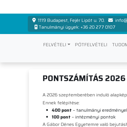
1119 Budapest, Fejér Lipót u. 70.
info@
Tanulmányi ügyek: +36 20 277 0107
FELVÉTELI
PÓTFELVÉTELI
TUDO
Pontszámítás 
PONTSZÁMÍTÁS 2026
A 2026 szeptemberében induló alapképz
Ennek felépítése:
400 pont
– tanulmányi eredménye
100 pont
– intézményi pontok
A Gábor Dénes Egyetemre való bejutás