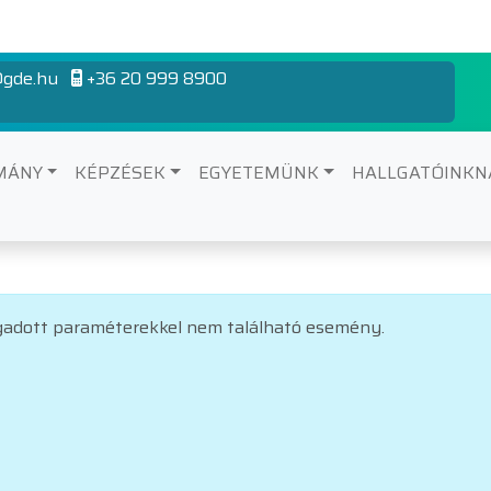
gde.hu
+36 20 999 8900
MÁNY
KÉPZÉSEK
EGYETEMÜNK
HALLGATÓINK
adott paraméterekkel nem található esemény.