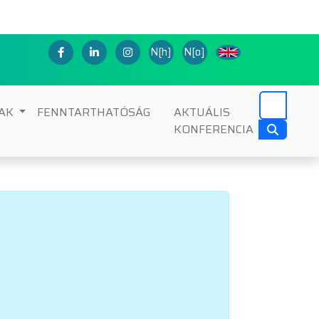
N[h]
N[o]
NAK
FENNTARTHATÓSÁG
AKTUÁLIS
KONFERENCIA