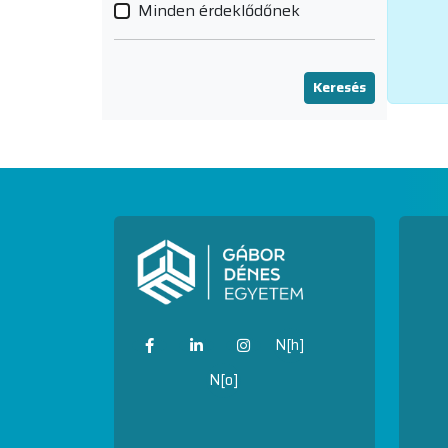
Minden érdeklődőnek
Keresés
N[h]
N[o]