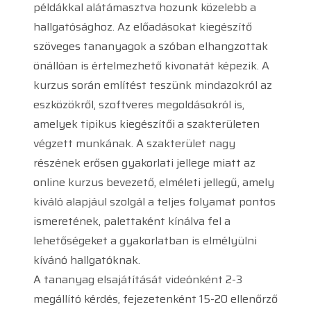
példákkal alátámasztva hozunk közelebb a
hallgatósághoz. Az előadásokat kiegészítő
szöveges tananyagok a szóban elhangzottak
önállóan is értelmezhető kivonatát képezik. A
kurzus során említést teszünk mindazokról az
eszközökről, szoftveres megoldásokról is,
amelyek tipikus kiegészítői a szakterületen
végzett munkának. A szakterület nagy
részének erősen gyakorlati jellege miatt az
online kurzus bevezető, elméleti jellegű, amely
kiváló alapjául szolgál a teljes folyamat pontos
ismeretének, palettaként kínálva fel a
lehetőségeket a gyakorlatban is elmélyülni
kívánó hallgatóknak.
A tananyag elsajátítását videónként 2-3
megállító kérdés, fejezetenként 15-20 ellenőrző