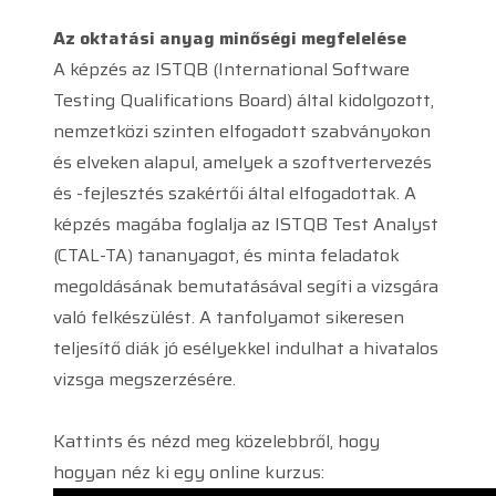
Az oktatási anyag minőségi megfelelése
A képzés az ISTQB (International Software
Testing Qualifications Board) által kidolgozott,
nemzetközi szinten elfogadott szabványokon
és elveken alapul, amelyek a szoftvertervezés
és -fejlesztés szakértői által elfogadottak. A
képzés magába foglalja az ISTQB Test Analyst
(CTAL-TA) tananyagot, és minta feladatok
megoldásának bemutatásával segíti a vizsgára
való felkészülést. A tanfolyamot sikeresen
teljesítő diák jó esélyekkel indulhat a hivatalos
vizsga megszerzésére.
Kattints és nézd meg közelebbről, hogy
hogyan néz ki egy online kurzus: