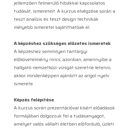
jellemzően felmerülő hibákkal kapcsolatos
tudását, ismereteit. A kurzus elvégzése során a
teszt analízis és teszt design technikák
mélyebb ismeretei sajátíthatóak el.
A képzéshez szükséges előzetes ismeretek
A képzéshez semmilyen tantárgyi
előkövetelmény nincs, azonban, amennyibe a
hallgató nemzetközi vizsgát szeretne letenni,
akkor mindenképpen ajánlott az angol nyelv
ismerete.
Képzés felépítése
A kurzus során prezentációval kísért előadások
formájában dolgozzuk fel a tudásanyagot,
amelyet valós vállalti életben előforduló, üzleti