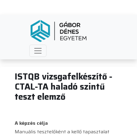
ISTQB vizsgafelkészítő - CTAL
ISTQB vizsgafelkészítő -
CTAL-TA haladó szintű
teszt elemző
A képzés célja
Manuális tesztelőként a kellő tapasztalat