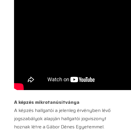
A képzés mikrotanúsítványa
A képzés hallgatói a jelenleg érvényben lévő
jogszabályok alapján hallgatói jogviszonyt
hoznak létre a Gábor Dénes Egyetemmel.