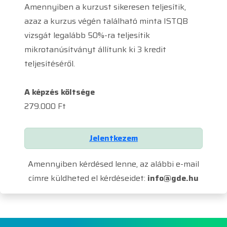
Amennyiben a kurzust sikeresen teljesítik,
azaz a kurzus végén található minta ISTQB
vizsgát legalább 50%-ra teljesítik
mikrotanúsítványt állítunk ki 3 kredit
teljesítéséről.
A képzés költsége
279.000 Ft
Jelentkezem
Amennyiben kérdésed lenne, az alábbi e-mail
címre küldheted el kérdéseidet:
info@gde.hu