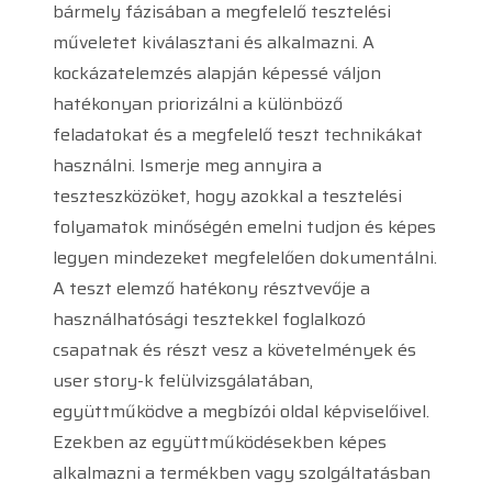
bármely fázisában a megfelelő tesztelési
műveletet kiválasztani és alkalmazni. A
kockázatelemzés alapján képessé váljon
hatékonyan priorizálni a különböző
feladatokat és a megfelelő teszt technikákat
használni. Ismerje meg annyira a
teszteszközöket, hogy azokkal a tesztelési
folyamatok minőségén emelni tudjon és képes
legyen mindezeket megfelelően dokumentálni.
A teszt elemző hatékony résztvevője a
használhatósági tesztekkel foglalkozó
csapatnak és részt vesz a követelmények és
user story-k felülvizsgálatában,
együttműködve a megbízói oldal képviselőivel.
Ezekben az együttműködésekben képes
alkalmazni a termékben vagy szolgáltatásban