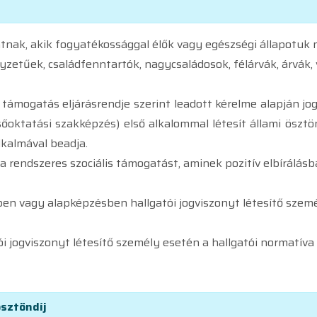
nak, akik fogyatékossággal élők vagy egészségi állapotuk m
yzetűek, családfenntartók, nagycsaládosok, félárvák, árvák
támogatás eljárásrendje szerint leadott kérelme alapján jogo
őoktatási szakképzés) első alkalommal létesít állami ösztön
alkalmával beadja.
rendszeres szociális támogatást, aminek pozitív elbírálásba
sben vagy alapképzésben hallgatói jogviszonyt létesítő szem
i jogviszonyt létesítő személy esetén a hallgatói normatíva 
ösztöndíj