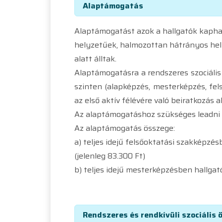
Alaptámogatás
Alaptámogatást azok a hallgatók kaphat
helyzetűek, halmozottan hátrányos hel
alatt álltak.
Alaptámogatásra a rendszeres szociális 
szinten (alapképzés, mesterképzés, fels
az első aktív félévére való beiratkozás 
Az alaptámogatáshoz szükséges leadni a 
Az alaptámogatás összege:
a) teljes idejű felsőoktatási szakképzé
(jelenleg 83.300 Ft)
b) teljes idejű mesterképzésben hallgató
Rendszeres és rendkívüli szociális 