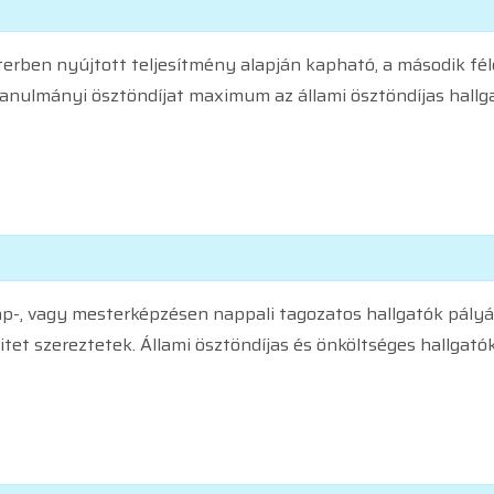
erben nyújtott teljesítmény alapján kapható, a második fé
Tanulmányi ösztöndíjat maximum az állami ösztöndíjas hallg
ap-, vagy mesterképzésen nappali tagozatos hallgatók pályá
itet szereztetek. Állami ösztöndíjas és önköltséges hallgatók