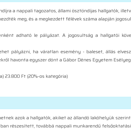
díjra a nappali tagozatos, állami ösztöndíjas hallgatók, ille
zdték meg, és a megkezdett félévek száma alapján jogosult
évenként adható le pályázat. A jogosultság a hallgatói k
lehet pályázni, ha váratlan esemény - baleset, állás elvesz
mekről havonta egyszer dönt a Gábor Dénes Egyetem Esélyegy
ia) 23.800 Ft (20%-os kategória)
tnek azok a hallgatók, akiket az állandó lakóhelyük szerin
ban részesített, továbbá nappali munkarendű felsőoktatás