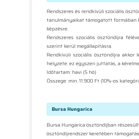
Rendszeres és rendkívüli szociális ösztön
tanulmányaikat támogatott formában ke
képzésre.
Rendszeres szociális ösztöndíjra fél
szerint kerül megállapításra.
Rendkívüli szociális ösztöndíjra akkor 
helyzete: ez egyszeri juttatás, a kérel
Időtartam: havi (5 hó)
Összege: min. 11.900 Ft (10%-os kategór
Bursa Hungarica
Bursa Hungarica ösztöndíjban részesülhe
ösztöndíjrendszer keretében támogatás