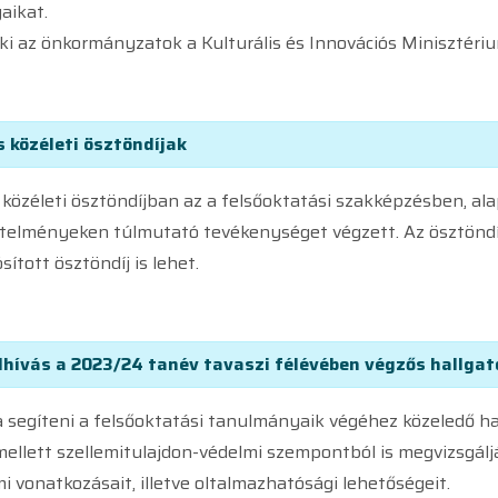
aikat.
 ki az önkormányzatok a Kulturális és Innovációs Miniszté
 közéleti ösztöndíjak
özéleti ösztöndíjban az a felsőoktatási szakképzésben, al
övetelményeken túlmutató tevékenységet végzett. Az ösztöndí
ított ösztöndíj is lehet.
elhívás a 2023/24 tanév tavaszi félévében végzős hallgat
ja segíteni a felsőoktatási tanulmányaik végéhez közeledő 
llett szellemitulajdon-védelmi szempontból is megvizsgáljá
i vonatkozásait, illetve oltalmazhatósági lehetőségeit.