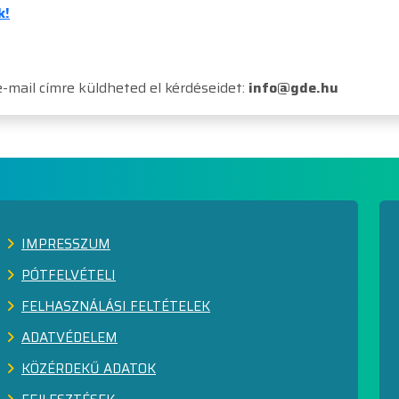
k!
-mail címre küldheted el kérdéseidet:
info@gde.hu
IMPRESSZUM
PÓTFELVÉTELI
FELHASZNÁLÁSI FELTÉTELEK
ADATVÉDELEM
KÖZÉRDEKŰ ADATOK