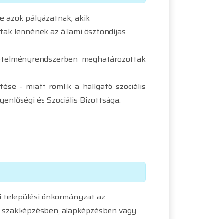
tve azok pályázatnak, akik
ak lennének az állami ösztöndíjas
övetelményrendszerben meghatározottak
tése - miatt romlik a hallgató szociális
enlőségi és Szociális Bizottsága.
ti települési önkormányzat az
i szakképzésben, alapképzésben vagy