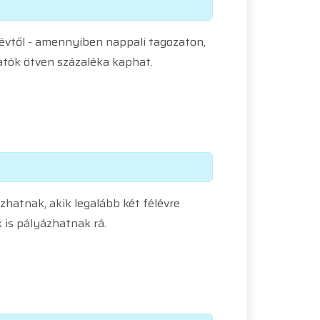
lévtől - amennyiben nappali tagozaton,
atók ötven százaléka kaphat.
zhatnak, akik legalább két félévre
 is pályázhatnak rá.