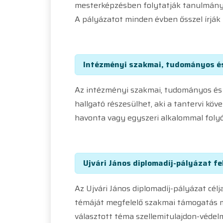
mesterképzésben folytatják tanulmány
A pályázatot minden évben ősszel írják
Intézményi szakmai, tudományos és
Az intézményi szakmai, tudományos és k
hallgató részesülhet, aki a tantervi k
havonta vagy egyszeri alkalommal folyós
Ujvári János diplomadíj-pályázat f
Az Ujvári János diplomadíj-pályázat cél
témáját megfelelő szakmai támogatás me
választott téma szellemitulajdon-védelm