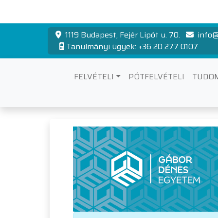
1119 Budapest, Fejér Lipót u. 70.
info@
Tanulmányi ügyek: +36 20 277 0107
FELVÉTELI
PÓTFELVÉTELI
TUDO
Ösztöndíjak, pá