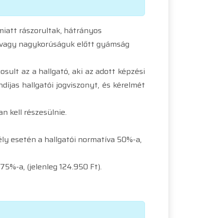
iatt rászorultak, hátrányos
, vagy nagykorúságuk előtt gyámság
sult az a hallgató, aki az adott képzési
díjas hallgatói jogviszonyt, és kérelmét
n kell részesülnie.
ély esetén a hallgatói normatíva 50%-a,
75%-a, (jelenleg 124.950 Ft).