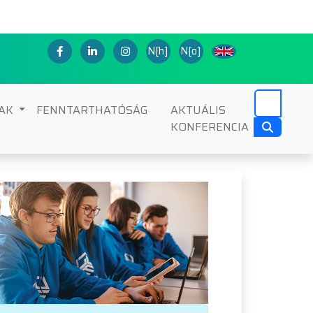
N[h]
N[o]
NAK
FENNTARTHATÓSÁG
AKTUÁLIS
KONFERENCIA