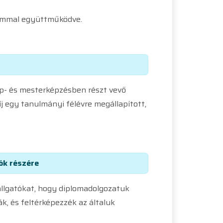
riummal együttműködve.
ap- és mesterképzésben részt vevő
j egy tanulmányi félévre megállapított,
ók részére
hallgatókat, hogy diplomadolgozatuk
k, és feltérképezzék az általuk