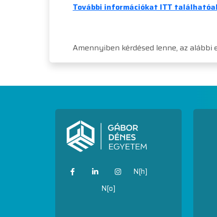
További információkat ITT találhatóa
Amennyiben kérdésed lenne, az alábbi e
N[h]
N[o]