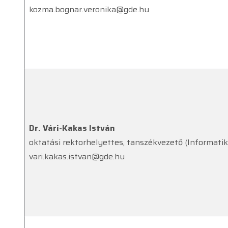
kozma.bognar.veronika@gde.hu
Dr. Vári-Kakas István
oktatási rektorhelyettes, tanszékvezető (Informatika
vari.kakas.istvan@gde.hu