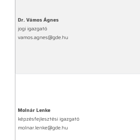
Dr. Vámos Ágnes
jogi igazgató
vamos.agnes@gde.hu
Molnár Lenke
képzésfejlesztési igazgató
molnar.lenke@gde.hu