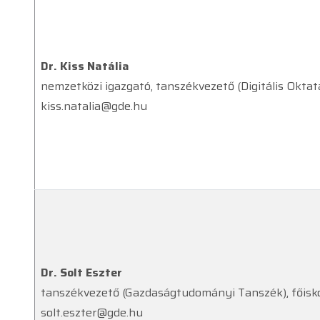
Dr. Kiss Natália
nemzetközi igazgató, tanszékvezető (Digitális Okt
kiss.natalia@gde.hu
Dr. Solt Eszter
tanszékvezető (Gazdaságtudományi Tanszék), főisko
solt.eszter@gde.hu