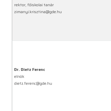
rektor, főiskolai tanár
zimanyi.krisztina@gde.hu
Dr. Dietz Ferenc
elnök
dietz.ferenc@gde.hu