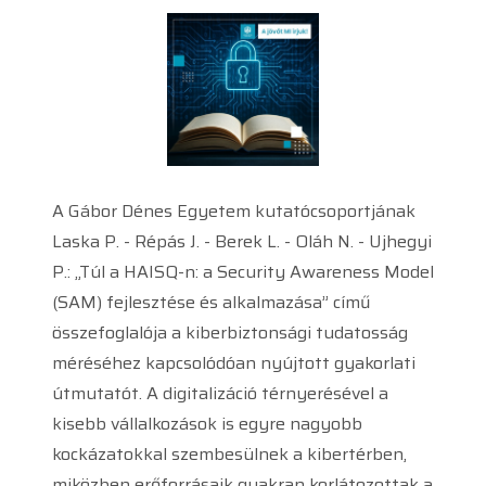
A Gábor Dénes Egyetem kutatócsoportjának
Laska P. - Répás J. - Berek L. - Oláh N. - Ujhegyi
P.: „Túl a HAISQ-n: a Security Awareness Model
(SAM) fejlesztése és alkalmazása” című
összefoglalója a kiberbiztonsági tudatosság
méréséhez kapcsolódóan nyújtott gyakorlati
útmutatót. A digitalizáció térnyerésével a
kisebb vállalkozások is egyre nagyobb
kockázatokkal szembesülnek a kibertérben,
miközben erőforrásaik gyakran korlátozottak a