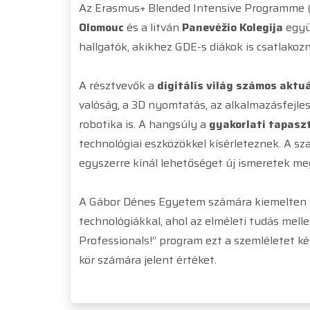
Az Erasmus+ Blended Intensive Programme 
Olomouc
és a litván
Panevėžio Kolegija
együ
hallgatók, akikhez GDE-s diákok is csatlakozn
A résztvevők a
digitális világ számos aktuá
valóság, a 3D nyomtatás, az alkalmazásfejles
robotika is. A hangsúly a
gyakorlati tapasz
technológiai eszközökkel kísérleteznek. A 
egyszerre kínál lehetőséget új ismeretek me
A Gábor Dénes Egyetem számára kiemelten fo
technológiákkal, ahol az elméleti tudás mell
Professionals!” program ezt a szemléletet k
kör számára jelent értéket.