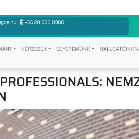
gde.hu
+36 20 999 8900
MÁNY
KÉPZÉSEK
EGYETEMÜNK
HALLGATÓINK
R PROFESSIONALS: NEM
N