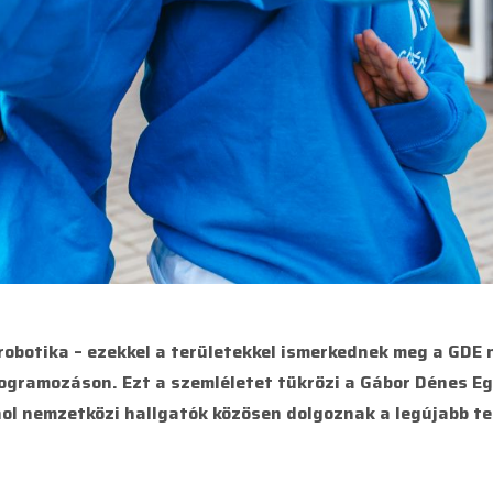
robotika – ezekkel a területekkel ismerkednek meg a GDE
rogramozáson. Ezt a szemléletet tükrözi a Gábor Dénes 
ol nemzetközi hallgatók közösen dolgoznak a legújabb t