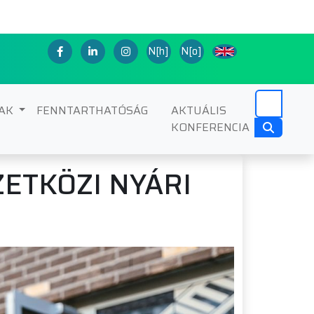
N[h]
N[o]
NAK
FENNTARTHATÓSÁG
AKTUÁLIS
KONFERENCIA
ZETKÖZI NYÁRI