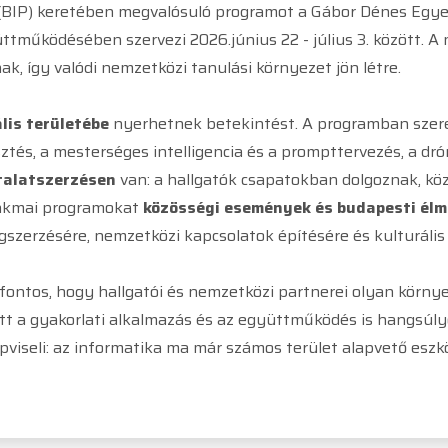
(BIP) keretében megvalósuló programot a Gábor Dénes Egy
ttműködésében szervezi 2026.június 22 - július 3. között. 
ak, így valódi nemzetközi tanulási környezet jön létre.
lis területébe
nyerhetnek betekintést. A programban szerep
ztés, a mesterséges intelligencia és a prompttervezés, a dró
talatszerzésen
van: a hallgatók csapatokban dolgoznak, kö
szakmai programokat
közösségi események és budapesti él
gszerzésére, nemzetközi kapcsolatok építésére és kulturális
ntos, hogy hallgatói és nemzetközi partnerei olyan körny
ett a gyakorlati alkalmazás és az együttműködés is hangsúly
épviseli: az informatika ma már számos terület alapvető es