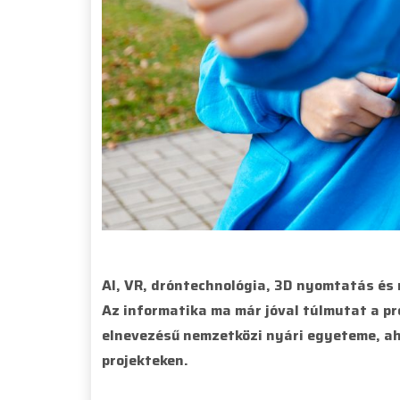
AI, VR, dróntechnológia, 3D nyomtatás és 
Az informatika ma már jóval túlmutat a p
elnevezésű nemzetközi nyári egyeteme, ah
projekteken.