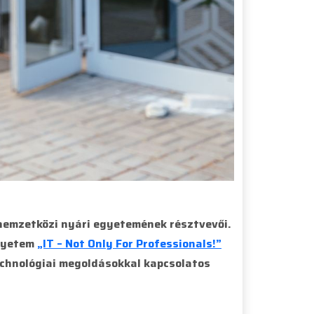
 nemzetközi nyári egyetemének résztvevői.
Egyetem
„IT – Not Only For Professionals!”
echnológiai megoldásokkal kapcsolatos