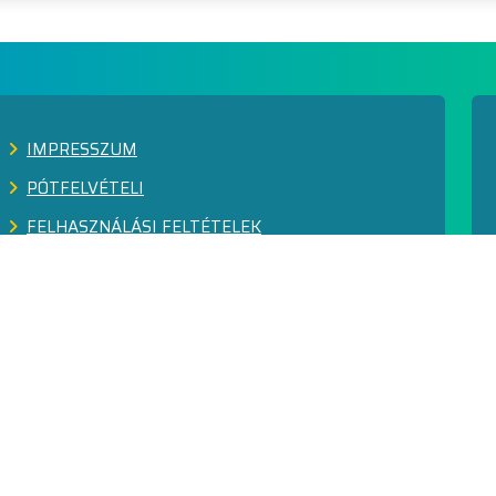
IMPRESSZUM
PÓTFELVÉTELI
FELHASZNÁLÁSI FELTÉTELEK
ADATVÉDELEM
KÖZÉRDEKŰ ADATOK
FEJLESZTÉSEK
SZABÁLYOZÓ DOKUMENTUMOK
MINŐSÉGIRÁNYÍTÁS
VISSZAÉLÉS-BEJELENTÉS RENDSZER