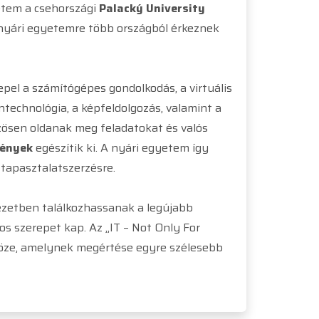
etem a csehországi
Palacký University
A nyári egyetemre több országból érkeznek
el a számítógépes gondolkodás, a virtuális
ntechnológia, a képfeldolgozás, valamint a
zösen oldanak meg feladatokat és valós
mények
egészítik ki. A nyári egyetem így
 tapasztalatszerzésre.
ezetben találkozhassanak a legújabb
os szerepet kap. Az „IT – Not Only For
zköze, amelynek megértése egyre szélesebb