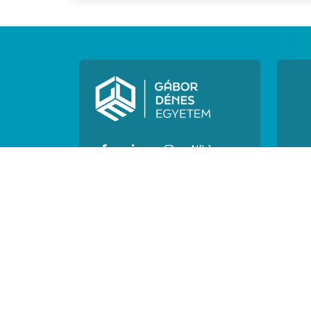
N[h]
N[o]