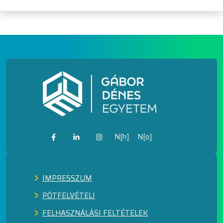
N[h]
N[o]
IMPRESSZUM
PÓTFELVÉTELI
FELHASZNÁLÁSI FELTÉTELEK