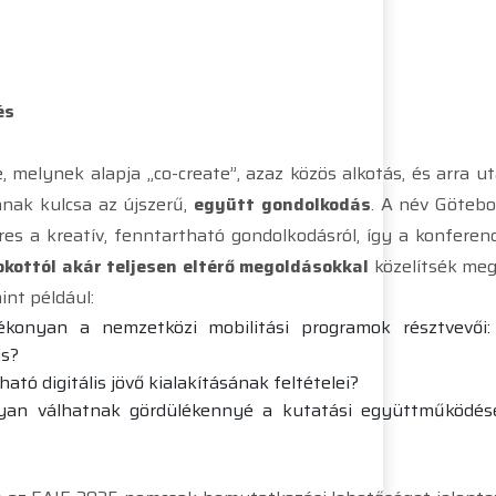
és
melynek alapja „co-create”, azaz közös alkotás, és arra uta
nak kulcsa az újszerű,
együtt gondolkodás
. A név Götebo
íres a kreatív, fenntartható gondolkodásról, így a konferenc
kottól akár teljesen eltérő megoldásokkal
közelítsék meg
int például:
onyan a nemzetközi mobilitási programok résztvevői:
is?
ató digitális jövő kialakításának feltételei?
gyan válhatnak gördülékennyé a kutatási együttműködés