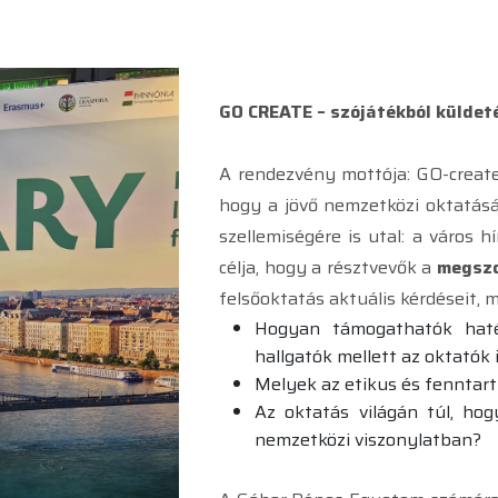
GO CREATE – szójátékból küldet
A rendezvény mottója: GO-create, 
hogy a jövő nemzetközi oktatásá
szellemiségére is utal: a város h
célja, hogy a résztvevők a
megszo
felsőoktatás aktuális kérdéseit, m
Hogyan támogathatók haték
hallgatók mellett az oktatók 
Melyek az etikus és fenntarth
Az oktatás világán túl, ho
nemzetközi viszonylatban?