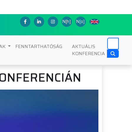
N[h]
N[o]
NAK
FENNTARTHATÓSÁG
AKTUÁLIS
KONFERENCIA
KONFERENCIÁN