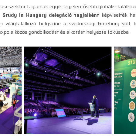
ási szektor tagjainak egyik legjelentősebb globális találko
a
Study in Hungary delegáció tagjaiként
képviselték ha
ei világtalálkozó helyszíne a svédországi Göteborg volt 
expo a közös gondolkodást és alkotást helyezte fókuszba.