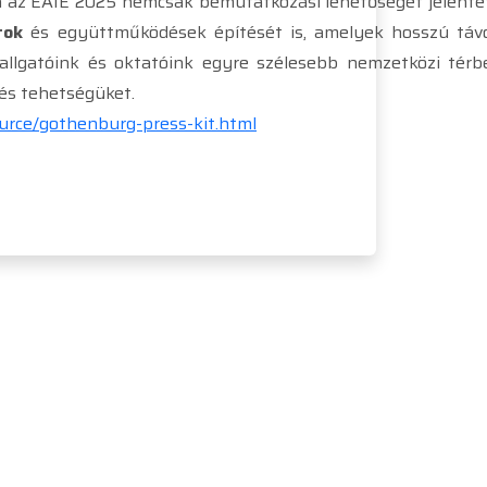
az EAIE 2025 nemcsak bemutatkozási lehetőséget jelentet
tok
és együttműködések építését is, amelyek hosszú táv
allgatóink és oktatóink egyre szélesebb nemzetközi térb
és tehetségüket.
urce/gothenburg-press-kit.html
1119 Budapest, Fejér Lipót u. 70.
+36 20 999 8900