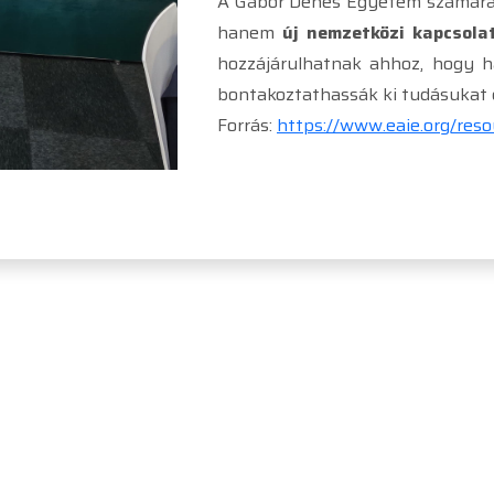
A Gábor Dénes Egyetem számára 
hanem
új nemzetközi kapcsola
hozzájárulhatnak ahhoz, hogy h
bontakoztathassák ki tudásukat 
Forrás:
https://www.eaie.org/reso
IMPRESSZUM
PÓTFELVÉTELI