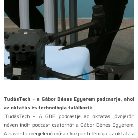
TudásTech – a Gábor Dénes Egyetem podcastje, ahol
az oktatás és technológia találkozik.
„TudásTech – A GDE podcastje az oktatás jövőjéről”
néven indít podcast csatornát a Gábor Dénes Egyetem.
A havonta megjelenő műsor központi témája az oktatási