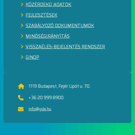
KÖZÉRDEKŰ ADATOK
FEJLESZTÉSEK
SZABÁLYOZÓ DOKUMENTUMOK
MINŐSÉGIRÁNYÍTÁS
VISSZAÉLÉS-BEJELENTÉS RENDSZER
GINOP
1119 Budapest, Fejér Lipót u. 70.
+36 20 999 8900
info@gde.hu