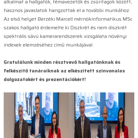
alkalmat a hallgatók, témavezetők és zsűritagok között,
hasznos javaslatok hangzottak el a további munkához.
Az első helyet Berzéki Marcell mérnökinformatikus MSc
szakos hallgató érdemelte ki Diszkrét és nem diszkrét
spektrális sávú kamerarendszerek vizsgálata növényi
indexek elemzéséhez című munkájával.
Gratulálunk minden résztvevő hallgatónknak és
felkészítő tanáraiknak az elkészített színvonalas
dolgozatokért és prezentációkért!