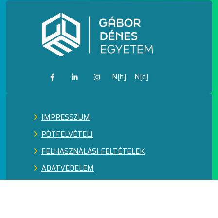
N[h]
N[o]
IMPRESSZUM
PÓTFELVÉTELI
FELHASZNÁLÁSI FELTÉTELEK
ADATVÉDELEM
KÖZÉRDEKŰ ADATOK
FEJLESZTÉSEK