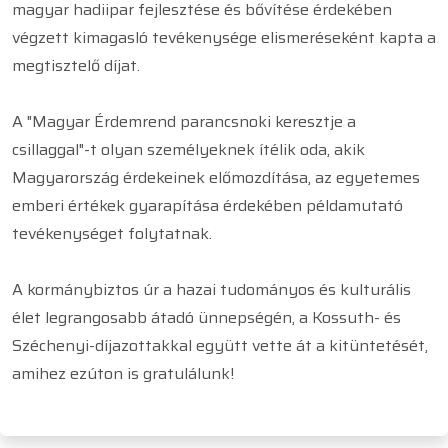
magyar hadiipar fejlesztése és bővítése érdekében
végzett kimagasló tevékenysége elismeréseként kapta a
megtisztelő díjat.
A "Magyar Érdemrend parancsnoki keresztje a
csillaggal"-t olyan személyeknek ítélik oda, akik
Magyarország érdekeinek előmozdítása, az egyetemes
emberi értékek gyarapítása érdekében példamutató
tevékenységet folytatnak.
A kormánybiztos úr a hazai tudományos és kulturális
élet legrangosabb átadó ünnepségén, a Kossuth- és
Széchenyi-díjazottakkal együtt vette át a kitüntetését,
amihez ezúton is gratulálunk!