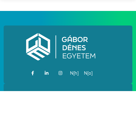
N[h]
N[o]
IMPRESSZUM
PÓTFELVÉTELI
FELHASZNÁLÁSI FELTÉTELEK
ADATVÉDELEM