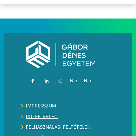
N[h]
N[o]
IMPRESSZUM
PÓTFELVÉTELI
FELHASZNÁLÁSI FELTÉTELEK