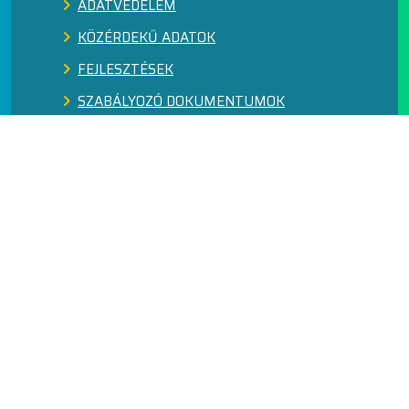
ADATVÉDELEM
KÖZÉRDEKŰ ADATOK
FEJLESZTÉSEK
SZABÁLYOZÓ DOKUMENTUMOK
MINŐSÉGIRÁNYÍTÁS
VISSZAÉLÉS-BEJELENTÉS RENDSZER
GINOP
1119 Budapest, Fejér Lipót u. 70.
+36 20 999 8900
info@gde.hu