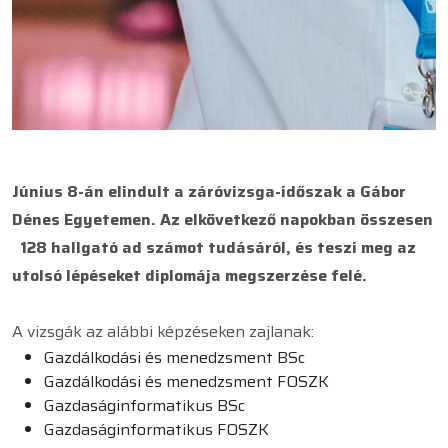
Június 8-án elindult a záróvizsga-időszak a Gábor
Dénes Egyetemen. Az elkövetkező napokban összesen
128 hallgató
ad számot tudásáról, és teszi meg az
utolsó lépéseket diplomája megszerzése felé.
A vizsgák az alábbi képzéseken zajlanak:
Gazdálkodási és menedzsment BSc
Gazdálkodási és menedzsment FOSZK
Gazdaságinformatikus BSc
Gazdaságinformatikus FOSZK