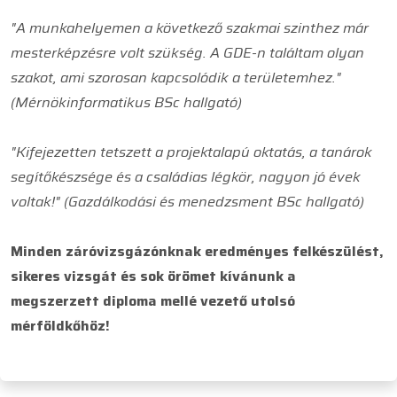
"A munkahelyemen a következő szakmai szinthez már
mesterképzésre volt szükség. A GDE-n találtam olyan
szakot, ami szorosan kapcsolódik a területemhez."
(Mérnökinformatikus BSc hallgató)
"Kifejezetten tetszett a projektalapú oktatás, a tanárok
segítőkészsége és a családias légkör, nagyon jó évek
voltak!" (Gazdálkodási és menedzsment BSc hallgató)
Minden záróvizsgázónknak eredményes felkészülést,
sikeres vizsgát és sok örömet kívánunk a
megszerzett diploma mellé vezető utolsó
mérföldkőhöz!