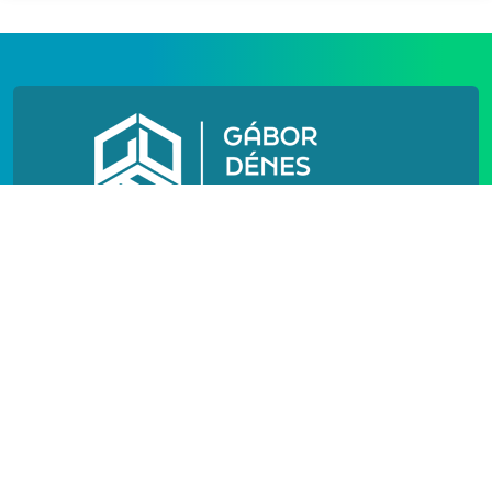
N[h]
N[o]
IMPRESSZUM
PÓTFELVÉTELI
FELHASZNÁLÁSI FELTÉTELEK
ADATVÉDELEM