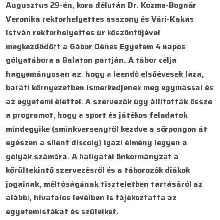
Augusztus 29-én, kora délután Dr. Kozma-Bognár
Veronika rektorhelyettes asszony és Vári-Kakas
István rektorhelyettes úr köszöntőjével
megkezdődött a Gábor Dénes Egyetem 4 napos
gólyatábora a Balaton partján. A tábor célja
hagyományosan az, hogy a leendő elsőévesek laza,
baráti környezetben ismerkedjenek meg egymással és
az egyetemi élettel. A szervezők úgy állították össze
a programot, hogy a sport és játékos feladatok
mindegyike (sminkversenytől kezdve a sörpongon át
egészen a silent discoig) igazi élmény legyen a
gólyák számára. A hallgatói önkormányzat a
körültekintő szervezésről és a táborozók diákok
jogainak, méltóságának tiszteletben tartásáról az
alábbi, hivatalos levélben is tájékoztatta az
egyetemistákat és szüleiket.