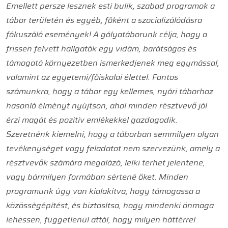
Emellett persze lesznek esti bulik, szabad programok a
tábor területén és egyéb, főként a szocializálódásra
fókuszáló események! A gólyatáborunk célja, hogy a
frissen felvett hallgatók egy vidám, barátságos és
támogató környezetben ismerkedjenek meg egymással,
valamint az egyetemi/főiskolai élettel. Fontos
számunkra, hogy a tábor egy kellemes, nyári táborhoz
hasonló élményt nyújtson, ahol minden résztvevő jól
érzi magát és pozitív emlékekkel gazdagodik.
Szeretnénk kiemelni, hogy a táborban semmilyen olyan
tevékenységet vagy feladatot nem szervezünk, amely a
résztvevők számára megalázó, lelki terhet jelentene,
vagy bármilyen formában sértené őket. Minden
programunk úgy van kialakítva, hogy támogassa a
közösségépítést, és biztosítsa, hogy mindenki önmaga
lehessen, függetlenül attól, hogy milyen háttérrel