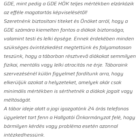
GDE, mint pedig a GDE HÖK teljes mértékben elzárkózik
az efféle magatartás képviselésétől!
Szeretnénk biztosítani titeket és Önöket arról, hogy a
GDE számára kiemelten fontos a diákok biztonsága,
valamint testi és lelki épsége. Ennek érdekében minden
szükséges óvintézkedést megtettünk és folyamatosan
teszünk, hogy a táborban résztvevő diákokat semmilyen
fizikai, mentális vagy lelki atrocitás ne érje. Táboraink
szervezésénél külön figyelmet fordítunk arra, hogy
elkerüljük azokat a helyzeteket, amelyek akár csak
minimális mértékben is sérthetnék a diákok jogait vagy
méltóságát.
A tábor ideje alatt a jogi igazgatónk 24 órás telefonos
ügyeletet tart fenn a Hallgatói Önkormányzat felé, hogy
bármilyen kérdés vagy probléma esetén azonnal
intézkedhessünk.