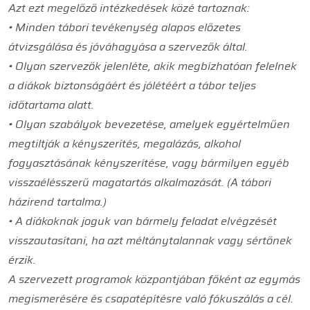
Azt ezt megelőző intézkedések közé tartoznak:
• Minden tábori tevékenység alapos előzetes
átvizsgálása és jóváhagyása a szervezők által.
• Olyan szervezők jelenléte, akik megbízhatóan felelnek
a diákok biztonságáért és jólétéért a tábor teljes
időtartama alatt.
• Olyan szabályok bevezetése, amelyek egyértelműen
megtiltják a kényszerítés, megalázás, alkohol
fogyasztásának kényszerítése, vagy bármilyen egyéb
visszaélésszerű magatartás alkalmazását. (A tábori
házirend tartalma.)
• A diákoknak joguk van bármely feladat elvégzését
visszautasítani, ha azt méltánytalannak vagy sértőnek
érzik.
A szervezett programok központjában főként az egymás
megismerésére és csapatépítésre való fókuszálás a cél.