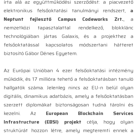
írta alá az együttműködési szerződést: a piacvezető
elektronikus felsőoktatási tanulmányi rendszert,
a
Neptunt fejlesztő Campus Codeworks Zrt.
, a
nemzetközi tapasztalattal rendelkező, blokklánc
technológiában jártas Galaxis, és a projekthez a
felsőoktatással kapcsolatos módszertani hátteret
biztosító Gábor Dénes Egyetem.
Az Európai Unióban 4 ezer felsőoktatási intézmény
működik, és 17 millióra tehető a felsőoktatásban tanuló
hallgatók száma. Jelenleg nincs az EU-n belül olyan
digitális, dinamikus adatbázis, amely a felsőoktatásban
szerzett diplomákat biztonságosan tudná tárolni és
kezelni. Az
European Blockchain Services
Infrastructure (EBSI) projekt
célja, hogy olyan
struktúrát hozzon létre, amely megteremti ennek a