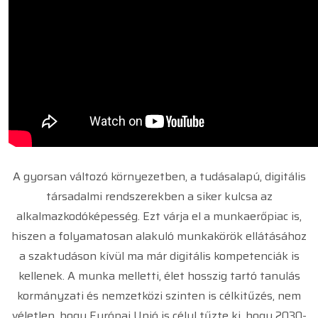
A gyorsan változó környezetben, a tudásalapú, digitális
társadalmi rendszerekben a siker kulcsa az
alkalmazkodóképesség. Ezt várja el a munkaerőpiac is,
hiszen a folyamatosan alakuló munkakörök ellátásához
a szaktudáson kívül ma már digitális kompetenciák is
kellenek. A munka melletti, élet hosszig tartó tanulás
kormányzati és nemzetközi szinten is célkitűzés, nem
véletlen, hogy Európai Unió is célul tűzte ki, hogy 2030-