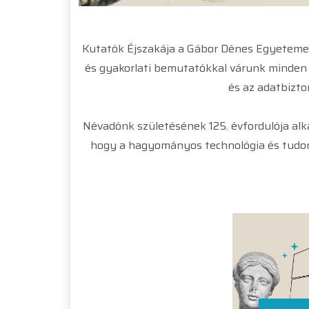
Kutatók Éjszakája a Gábor Dénes Egyetemen
és gyakorlati bemutatókkal várunk minden ér
és az adatbizto
Névadónk születésének 125. évfordulója alk
hogy a hagyományos technológia és tudomá