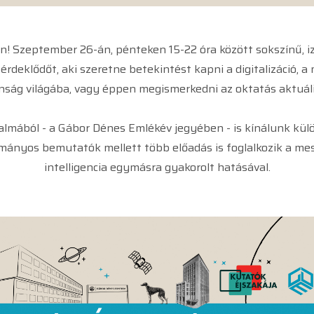
! Szeptember 26-án, pénteken 15-22 óra között sokszínű, iz
deklődőt, aki szeretne betekintést kapni a digitalizáció, a 
nság világába, vagy éppen megismerkedni az oktatás aktuáli
almából - a Gábor Dénes Emlékév jegyében - is kínálunk külö
nyos bemutatók mellett több előadás is foglalkozik a meste
intelligencia egymásra gyakorolt hatásával.