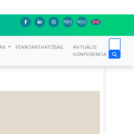
N[h]
N[o]
NAK
FENNTARTHATÓSÁG
AKTUÁLIS
KONFERENCIA