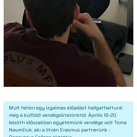
Múlt héten egy izgalmas előadást hallgathattunk
meg a külföldi vendégoktatónktól. Április 18-20.
közötti időszakban egyetemünk vendége volt Toma
Naumčiuk, aki a litván Erasmus partnerünk -