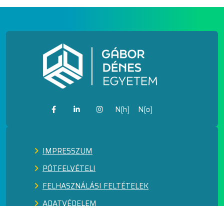
N[h]
N[o]
IMPRESSZUM
PÓTFELVÉTELI
FELHASZNÁLÁSI FELTÉTELEK
ADATVÉDELEM
KÖZÉRDEKŰ ADATOK