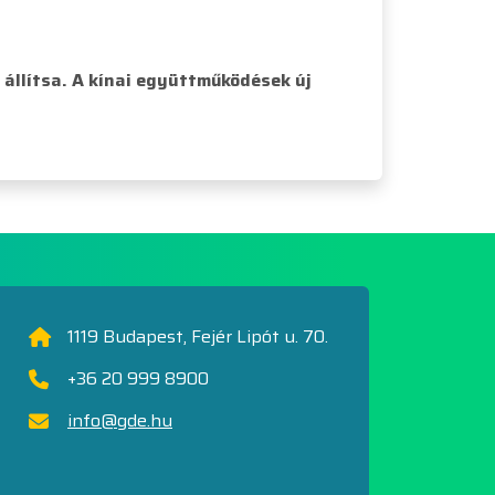
állítsa. A kínai együttműködések új
1119 Budapest, Fejér Lipót u. 70.
+36 20 999 8900
info@gde.hu