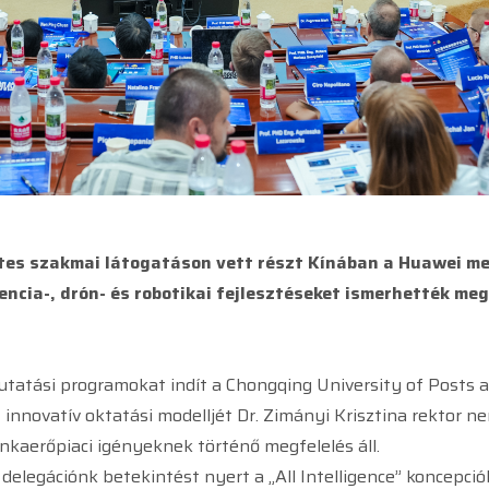
es szakmai látogatáson vett részt Kínában a Huawei me
encia-, drón- és robotikai fejlesztéseket ismerhették me
tatási programokat indít a Chongqing University of Posts 
novatív oktatási modelljét Dr. Zimányi Krisztina rektor ne
kaerőpiaci igényeknek történő megfelelés áll.
legációnk betekintést nyert a „All Intelligence” koncepciób