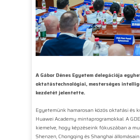
A Gábor Dénes Egyetem delegációja egyhet
oktatástechnológiai, mesterséges intellig
kezdetét jelentette.
Egyetemünk hamarosan közös oktatási és ku
Huawei Academy mintaprogramokkal. A GDE in
kiemelve, hogy képzéseink fókuszában a mun
Shenzen, Chongqing és Shanghai állomásain de