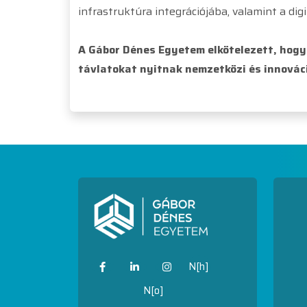
infrastruktúra integrációjába, valamint a di
A Gábor Dénes Egyetem elkötelezett, hogy
távlatokat nyitnak nemzetközi és innovác
N[h]
N[o]