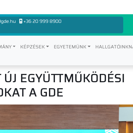
gde.hu
+36 20 999 8900
MÁNY
KÉPZÉSEK
EGYETEMÜNK
HALLGATÓINK
 ÚJ EGYÜTTMŰKÖDÉSI
KAT A GDE