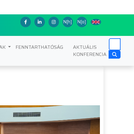
N[h]
N[o]
NAK
FENNTARTHATÓSÁG
AKTUÁLIS
KONFERENCIA