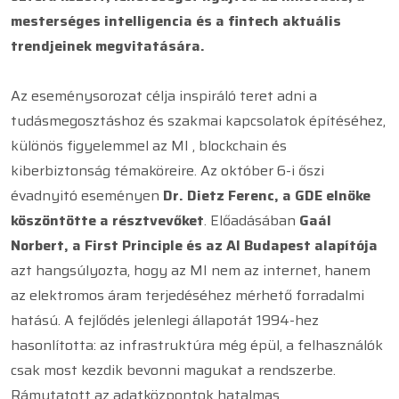
mesterséges intelligencia és a fintech aktuális
trendjeinek megvitatására.
Az eseménysorozat célja inspiráló teret adni a
tudásmegosztáshoz és szakmai kapcsolatok építéséhez,
különös figyelemmel az MI , blockchain és
kiberbiztonság témaköreire. Az október 6-i őszi
évadnyitó eseményen
Dr. Dietz Ferenc, a GDE elnöke
köszöntötte a résztvevőket
. Előadásában
Gaál
Norbert, a First Principle és az AI Budapest alapítója
azt hangsúlyozta, hogy az MI nem az internet, hanem
az elektromos áram terjedéséhez mérhető forradalmi
hatású. A fejlődés jelenlegi állapotát 1994-hez
hasonlította: az infrastruktúra még épül, a felhasználók
csak most kezdik bevonni magukat a rendszerbe.
Rámutatott az adatközpontok hatalmas