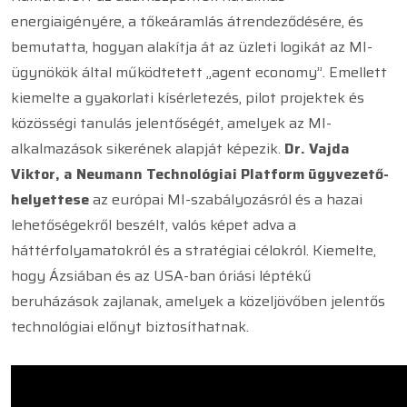
energiaigényére, a tőkeáramlás átrendeződésére, és
bemutatta, hogyan alakítja át az üzleti logikát az MI-
ügynökök által működtetett „agent economy”. Emellett
kiemelte a gyakorlati kísérletezés, pilot projektek és
közösségi tanulás jelentőségét, amelyek az MI-
alkalmazások sikerének alapját képezik.
Dr. Vajda
Viktor, a Neumann Technológiai Platform ügyvezető-
helyettese
az európai MI-szabályozásról és a hazai
lehetőségekről beszélt, valós képet adva a
háttérfolyamatokról és a stratégiai célokról. Kiemelte,
hogy Ázsiában és az USA-ban óriási léptékű
beruházások zajlanak, amelyek a közeljövőben jelentős
technológiai előnyt biztosíthatnak.