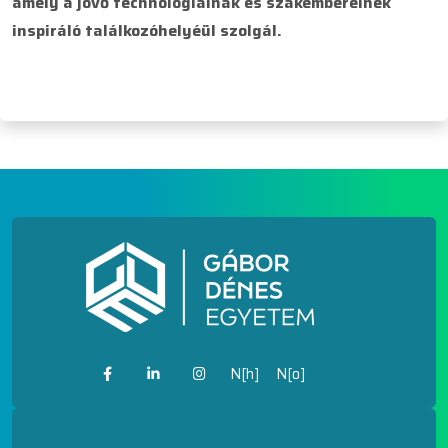
amely a jövő technológiáinak és szakembereinek
inspiráló találkozóhelyéül szolgál.
N[h]
N[o]