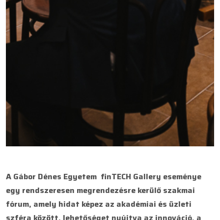
A Gábor Dénes Egyetem finTECH Gallery eseménye
egy rendszeresen megrendezésre kerülő szakmai
fórum, amely hidat képez az akadémiai és üzleti
szféra között, lehetőséget nyújtva az innováció, a