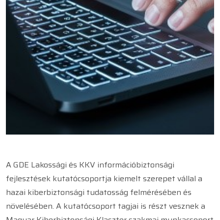
A GDE Lakossági és KKV információbiztonsági
fejlesztések kutatócsoportja kiemelt szerepet vállal a
hazai kiberbiztonsági tudatosság felmérésében és
növelésében. A kutatócsoport tagjai is részt vesznek a
Magyar Kiberbiztonsági Klaszter szakmai munkacsoport