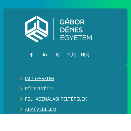
N[h]
N[o]
IMPRESSZUM
PÓTFELVÉTELI
FELHASZNÁLÁSI FELTÉTELEK
ADATVÉDELEM
KÖZÉRDEKŰ ADATOK
FEJLESZTÉSEK