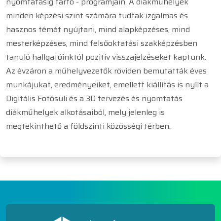
nyomtatásig tartó - programjain. A diákműhelyek
minden képzési szint számára tudtak izgalmas és
hasznos témát nyújtani, mind alapképzéses, mind
mesterképzéses, mind felsőoktatási szakképzésben
tanuló hallgatóinktól pozitív visszajelzéseket kaptunk.
Az évzáron a műhelyvezetők röviden bemutatták éves
munkájukat, eredményeiket, emellett kiállítás is nyílt a
Digitális Fotósuli és a 3D tervezés és nyomtatás
diákműhelyek alkotásaiból, mely jelenleg is
megtekinthető a földszinti közösségi térben.