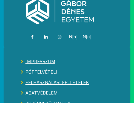
N[h]
N[o]
IMPRESSZUM
PÓTFELVÉTELI
FELHASZNÁLÁSI FELTÉTELEK
ADATVÉDELEM
KÖZÉRDEKŰ ADATOK
FEJLESZTÉSEK
SZABÁLYOZÓ DOKUMENTUMOK