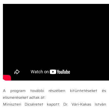
A program további részében kitüntetéseket és
elismeréseket adtak át:
Miniszteri Dicséretet kapott: Dr. Vári-Kakas István