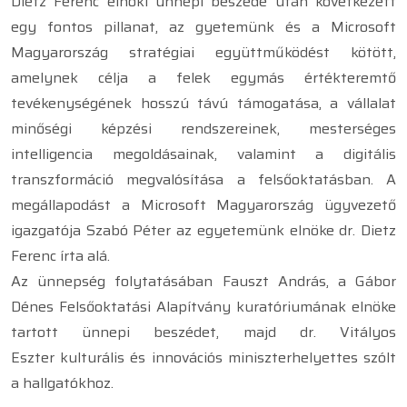
Dietz Ferenc elnöki ünnepi beszéde után következett
egy fontos pillanat, az gyetemünk és a Microsoft
Magyarország stratégiai együttműködést kötött,
amelynek célja a felek egymás értékteremtő
tevékenységének hosszú távú támogatása, a vállalat
minőségi képzési rendszereinek, mesterséges
intelligencia megoldásainak, valamint a digitális
transzformáció megvalósítása a felsőoktatásban. A
megállapodást a Microsoft Magyarország ügyvezető
igazgatója Szabó Péter az egyetemünk elnöke dr. Dietz
Ferenc írta alá.
Az ünnepség folytatásában Fauszt András, a Gábor
Dénes Felsőoktatási Alapítvány kuratóriumának elnöke
tartott ünnepi beszédet, majd dr. Vitályos
Eszter kulturális és innovációs miniszterhelyettes szólt
a hallgatókhoz.