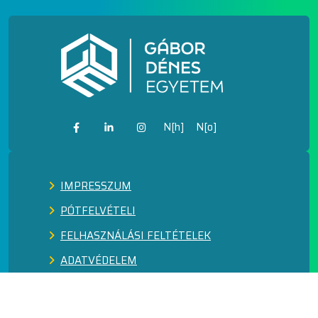
N[h]
N[o]
IMPRESSZUM
PÓTFELVÉTELI
FELHASZNÁLÁSI FELTÉTELEK
ADATVÉDELEM
KÖZÉRDEKŰ ADATOK
FEJLESZTÉSEK