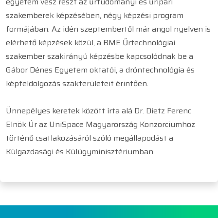
egyetem vesz részt az űrtudományi és űripari
szakemberek képzésében, négy képzési program
formájában. Az idén szeptembertől már angol nyelven is
elérhető képzések közül, a BME Űrtechnológiai
szakember szakirányú képzésbe kapcsolódnak be a
Gábor Dénes Egyetem oktatói, a dróntechnológia és
képfeldolgozás szakterületeit érintően.
Ünnepélyes keretek között írta alá Dr. Dietz Ferenc
Elnök Úr az UniSpace Magyarország Konzorciumhoz
történő csatlakozásáról szóló megállapodást a
Külgazdasági és Külügyminisztériumban.