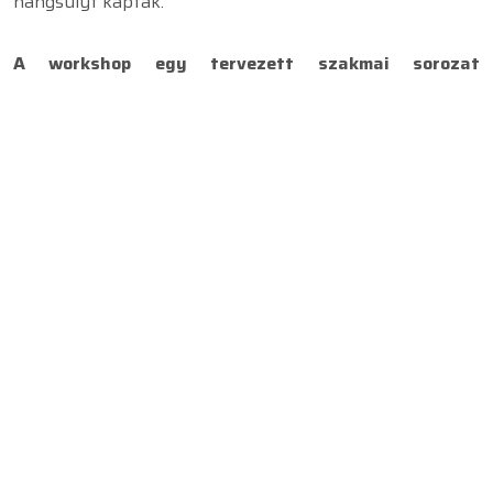
hangsúlyt kaptak.
A workshop egy tervezett szakmai sorozat
nyitóalkalma volt, amelynek célja egy aktív, vállalati
gyakorlatra épülő ESG-közösség kialakítása a Gábor
Dénes Egyetemen.