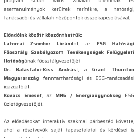
program során valós vállalati dilemmák és
esettanulmányok kerültek terítékre, a hatósági,
tanácsadói és vállalati nézőpontok összekapcsolásával.
Előadóink között köszönthettük:
Latorcai Zsombor Lóránd
ot, az
ESG Hatósági
Főosztály Szabályozott Tevékenységek Felügyeleti
Hatóság
ának főosztályvezetőjét
Dr. Balásfalvi-Kiss András
t, a
Grant Thornton
Magyarország
fenntarthatósági és ESG-tanácsadási
igazgatóját,
Kovács Emesét
, az
MN6 / Energiaügynökség
ESG
üzletágvezetőjét.
Az előadásokat interaktív szakmai párbeszéd követte,
ahol a résztvevők saját tapasztalatai és kérdései is