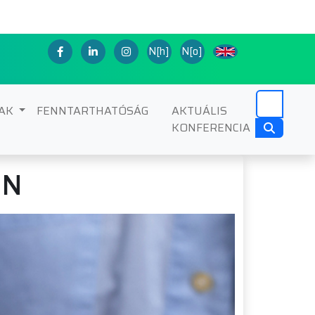
N[h]
N[o]
NAK
FENNTARTHATÓSÁG
AKTUÁLIS
KONFERENCIA
EN