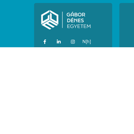
N[h]
N[o]