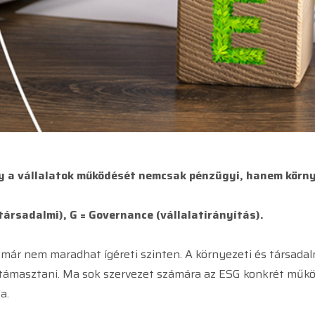
 a vállalatok működését nemcsak pénzügyi, hanem környe
(társadalmi), G = Governance (vállalatirányítás).
a már nem maradhat ígéreti szinten. A környezeti és társadal
átámasztani. Ma sok szervezet számára az ESG konkrét működ
a.