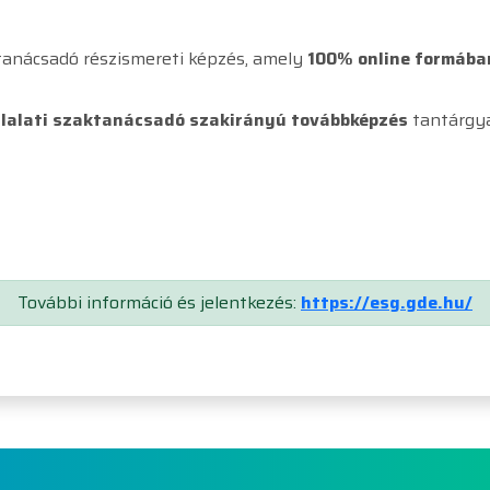
anácsadó részismereti képzés, amely
100% online formában
llalati szaktanácsadó szakirányú továbbképzés
tantárgyai
További információ és jelentkezés:
https://esg.gde.hu/