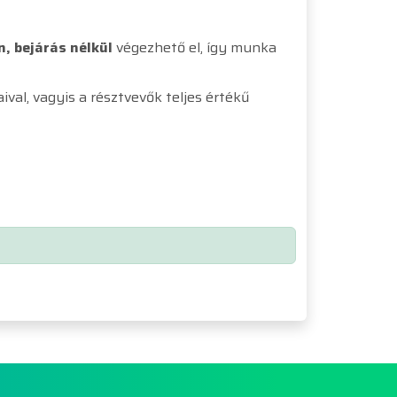
, bejárás nélkül
végezhető el, így munka
val, vagyis a résztvevők teljes értékű