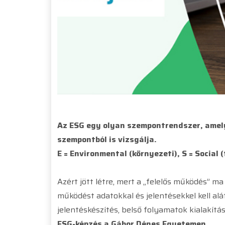
Az ESG egy olyan szempontrendszer, amely
szempontból is vizsgálja.
E = Environmental (környezeti), S = Social 
Azért jött létre, mert a „felelős működés” m
működést adatokkal és jelentésekkel kell al
jelentéskészítés, belső folyamatok kialakítás
ESG-képzés a Gábor Dénes Egyetemen