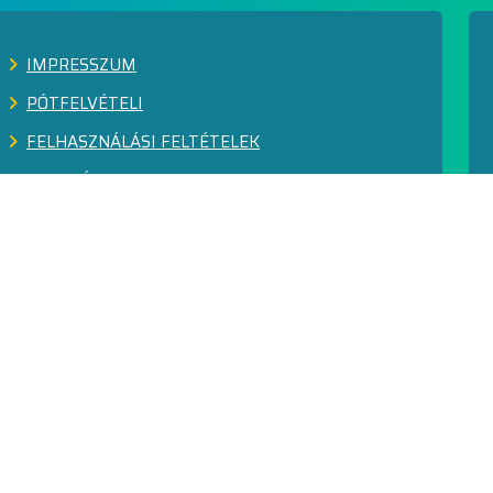
IMPRESSZUM
PÓTFELVÉTELI
FELHASZNÁLÁSI FELTÉTELEK
ADATVÉDELEM
KÖZÉRDEKŰ ADATOK
FEJLESZTÉSEK
SZABÁLYOZÓ DOKUMENTUMOK
MINŐSÉGIRÁNYÍTÁS
VISSZAÉLÉS-BEJELENTÉS RENDSZER
GINOP