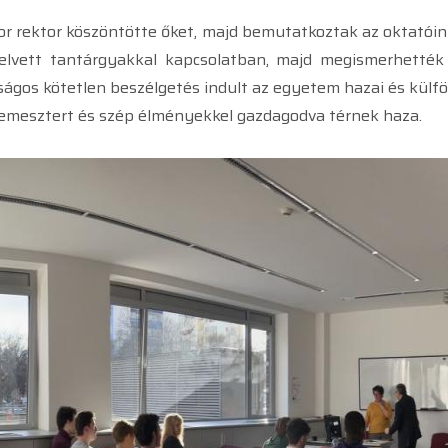
r rektor köszöntötte őket, majd bemutatkoztak az oktatóink
elvett tantárgyakkal kapcsolatban, majd megismerhették 
tságos kötetlen beszélgetés indult az egyetem hazai és külfö
zemesztert és szép élményekkel gazdagodva térnek haza.