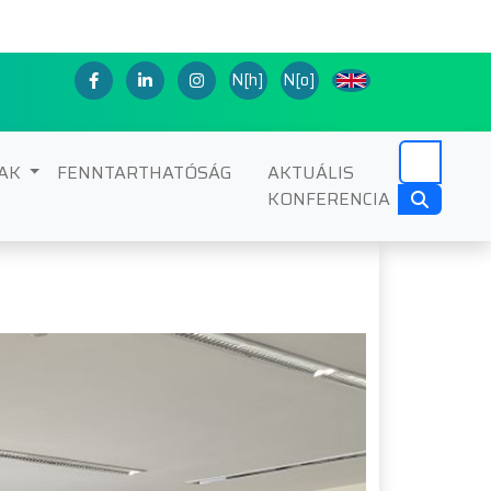
N[h]
N[o]
NAK
FENNTARTHATÓSÁG
AKTUÁLIS
KONFERENCIA