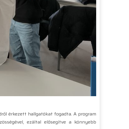
ől érkezett hallgatókat fogadta. A program
össégével, ezáltal elősegítve a könnyebb