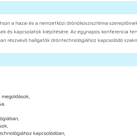
sítson a hazai és a nemzetközi drónökoszisztéma szereplőin
sek és kapcsolatok kiépítésére. Az egynapos konferencia ter
ban részvevő hallgatók dróntechnológiához kapcsolódó szakm
 megoldások,
sa,
lógiában,
sok,
echnológiához kapcsolódóan,