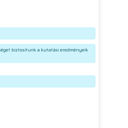
őséget biztosítunk a kutatási eredményeik