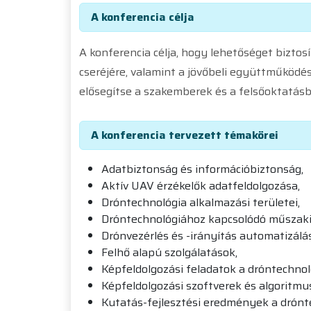
A konferencia célja
A konferencia célja, hogy lehetőséget bizto
cseréjére, valamint a jövőbeli együttműködé
elősegítse a szakemberek és a felsőoktatás
A konferencia tervezett témakörei
Adatbiztonság és információbiztonság,
Aktív UAV érzékelők adatfeldolgozása,
Dróntechnológia alkalmazási területei,
Dróntechnológiához kapcsolódó műszaki
Drónvezérlés és -irányítás automatizálá
Felhő alapú szolgálatások,
Képfeldolgozási feladatok a dróntechno
Képfeldolgozási szoftverek és algoritmu
Kutatás-fejlesztési eredmények a drónt