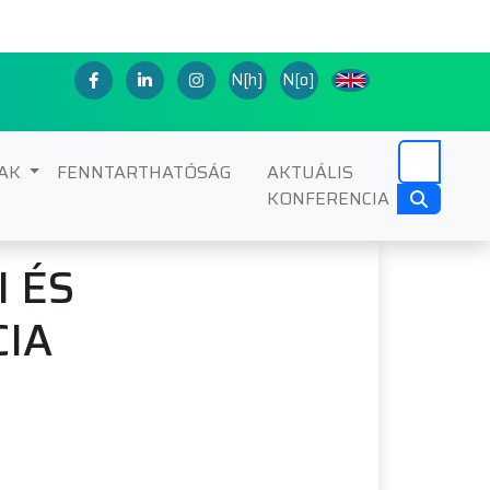
N[h]
N[o]
NAK
FENNTARTHATÓSÁG
AKTUÁLIS
KONFERENCIA
 ÉS
CIA