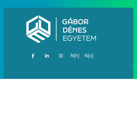
N[h]
N[o]
IMPRESSZUM
PÓTFELVÉTELI
FELHASZNÁLÁSI FELTÉTELEK
ADATVÉDELEM
KÖZÉRDEKŰ ADATOK
FEJLESZTÉSEK