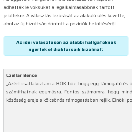
adhatták le voksukat a legalkalmasabbnak tartott
jelöltekre. A választás lezárását az alakuló ülés követte,
ahol az új bizottság döntött a pozíciók betöltéséről.
Az idei választáson az alábbi hallgatóknak
nyerték el diáktársaik bizalmát:
Czellár Bence
„Azért csatlakoztam a HÖK-höz, hogy egy támogató és ös
számíthatnak egymásra. Fontos számomra, hogy minde
közösség ereje a kölcsönös támogatásban rejlik. Elnöki 