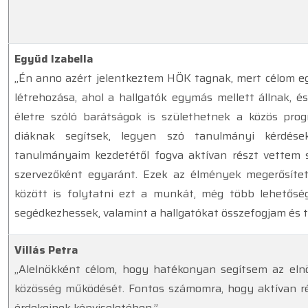
Együd Izabella
„Én anno azért jelentkeztem HÖK tagnak, mert célom eg
létrehozása, ahol a hallgatók egymás mellett állnak, 
életre szóló barátságok is születhetnek a közös pr
diáknak segítsek, legyen szó tanulmányi kérdése
tanulmányaim kezdetétől fogva aktívan részt vettem 
szervezőként egyaránt. Ezek az élmények megerősítet
között is folytatni ezt a munkát, még több lehetősé
segédkezhessek, valamint a hallgatókat összefogjam és
Villás Petra
„Alelnökként célom, hogy hatékonyan segítsem az eln
közösség működését. Fontos számomra, hogy aktívan ré
érdekeinek képviseletében.”