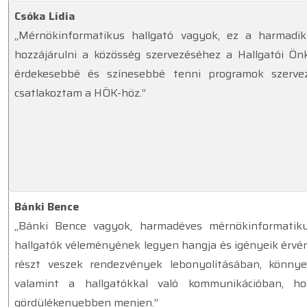
Csóka Lídia
„Mérnökinformatikus hallgató vagyok, ez a harmadi
hozzájárulni a közösség szervezéséhez a Hallgatói Önk
érdekesebbé és színesebbé tenni programok szervezé
csatlakoztam a HÖK-höz.”
Bánki Bence
„Bánki Bence vagyok, harmadéves mérnökinformatik
hallgatók véleményének legyen hangja és igényeik érvé
részt veszek rendezvények lebonyolításában, könny
valamint a hallgatókkal való kommunikációban, h
gördülékenyebben menjen.”