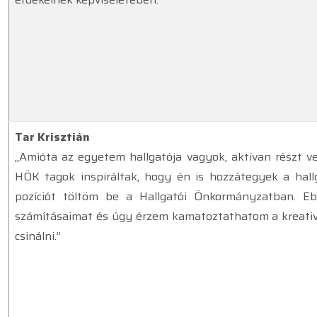
Tar Krisztián
„Amióta az egyetem hallgatója vagyok, aktívan részt ves
HÖK tagok inspiráltak, hogy én is hozzátegyek a hallg
pozíciót töltöm be a Hallgatói Önkormányzatban. E
számításaimat és úgy érzem kamatoztathatom a kreati
csinálni.”