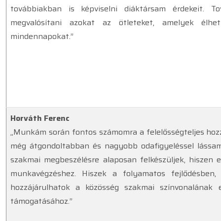
továbbiakban is képviselni diáktársam érdekeit. T
megvalósítani azokat az ötleteket, amelyek élhe
mindennapokat.”
Horváth Ferenc
„Munkám során fontos számomra a felelősségteljes hozzá
még átgondoltabban és nagyobb odafigyeléssel lássam
szakmai megbeszélésre alaposan felkészüljek, hiszen
munkavégzéshez. Hiszek a folyamatos fejlődésben,
hozzájárulhatok a közösség szakmai színvonalának 
támogatásához.”