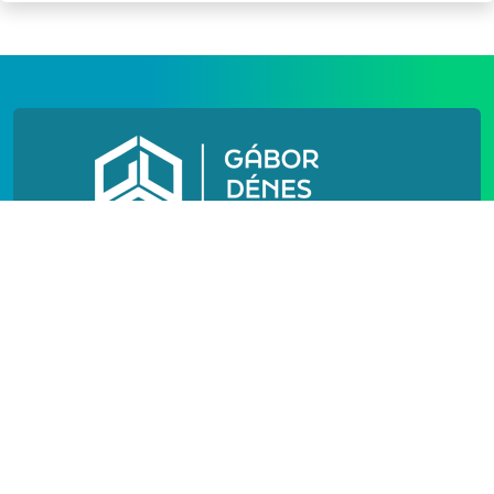
N[h]
N[o]
IMPRESSZUM
PÓTFELVÉTELI
FELHASZNÁLÁSI FELTÉTELEK
ADATVÉDELEM