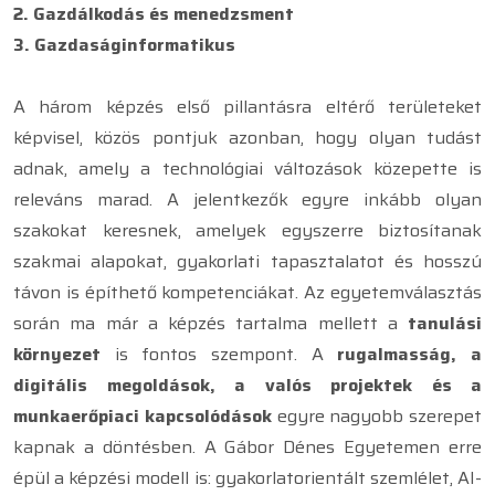
2. Gazdálkodás és menedzsment
3. Gazdaságinformatikus
A három képzés első pillantásra eltérő területeket
képvisel, közös pontjuk azonban, hogy olyan tudást
adnak, amely a technológiai változások közepette is
releváns marad. A jelentkezők egyre inkább olyan
szakokat keresnek, amelyek egyszerre biztosítanak
szakmai alapokat, gyakorlati tapasztalatot és hosszú
távon is építhető kompetenciákat. Az egyetemválasztás
során ma már a képzés tartalma mellett a
tanulási
környezet
is fontos szempont. A
rugalmasság, a
digitális megoldások, a valós projektek és a
munkaerőpiaci kapcsolódások
egyre nagyobb szerepet
kapnak a döntésben. A Gábor Dénes Egyetemen erre
épül a képzési modell is: gyakorlatorientált szemlélet, AI-