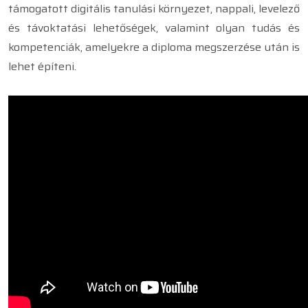
támogatott digitális tanulási környezet, nappali, levelező
és távoktatási lehetőségek, valamint olyan tudás és
kompetenciák, amelyekre a diploma megszerzése után is
lehet építeni.