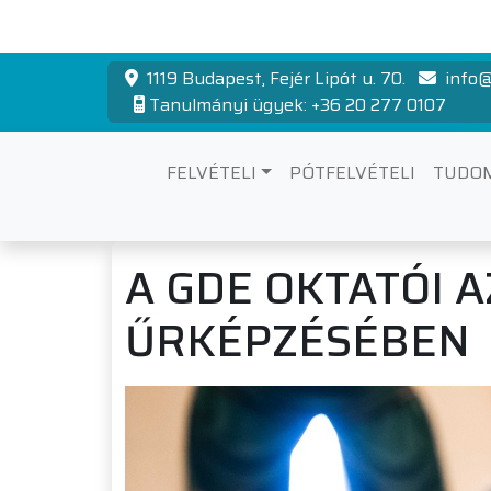
1119 Budapest, Fejér Lipót u. 70.
info@
Tanulmányi ügyek: +36 20 277 0107
FELVÉTELI
PÓTFELVÉTELI
TUDO
A GDE OKTATÓI 
ŰRKÉPZÉSÉBEN