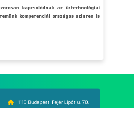
szorosan kapcsolódnak az űrtechnológiai
temünk kompetenciái országos szinten is
1119 Budapest, Fejér Lipót u. 70.
+36 20 999 8900
info@gde.hu