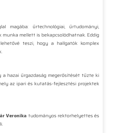
l magába: űrtechnológiai, űrtudományi,
vők munka mellett is bekapcsolódhatnak. Eddig
 lehetővé teszi, hogy a hallgatók komplex
k.
y a hazai űrgazdaság megerősítését tűzte ki
y az ipari és kutatás-fejlesztési projektek
ár Veronika
tudományos rektorhelyettes és
i.