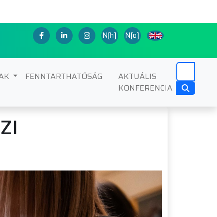
N[h]
N[o]
NAK
FENNTARTHATÓSÁG
AKTUÁLIS
KONFERENCIA
ZI