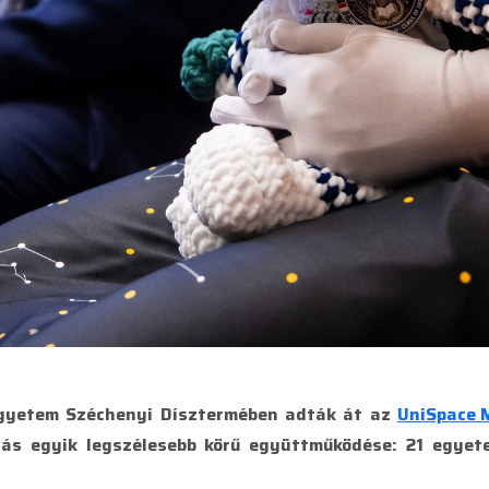
Egyetem Széchenyi Dísztermében adták át az
UniSpace 
tás egyik legszélesebb körű együttműködése: 21 egyete