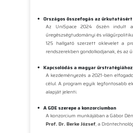
Országos összefogás az űrkutatásért
Az UniSpace 2024 őszén indult ang
űregészségtudományi és világűrpolitika
125 hallgató szerzett oklevelet a p
rendszerekben gondolkodjanak, és az ű
Kapcsolódás a magyar űrstratégiához
A kezdeményezés a 2021-ben elfogad
célul. A program egyik legfontosabb e
alapját jelenti.
A GDE szerepe a konzorciumban
A konzorcium munkájában a Gábor Dén
Prof. Dr. Berke József
, a Dróntechnoló