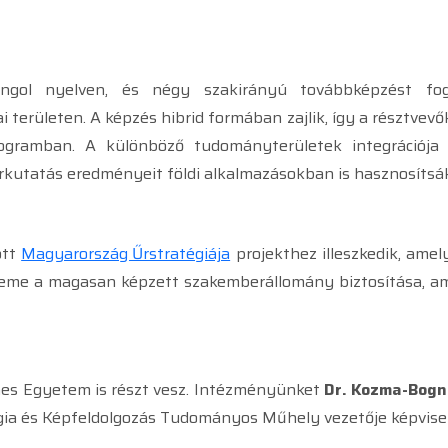
ol nyelven, és négy szakirányú továbbképzést fogla
i területen. A képzés hibrid formában zajlik, így a résztve
rogramban. A különböző tudományterületek integrációja
rkutatás eredményeit földi alkalmazásokban is hasznosítsá
ott
Magyarország Űrstratégiája
projekthez illeszkedik, amel
leme a magasan képzett szakemberállomány biztosítása, amel
es Egyetem is részt vesz. Intézményünket
Dr. Kozma-Bogn
gia és Képfeldolgozás Tudományos Műhely vezetője képvisel