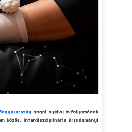
Magyarország
angol nyelvű évfolyamának
m közös, interdiszciplináris űrtudományi