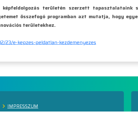
 képfeldolgozás területén szerzett tapasztalataink 
egyetemet összefogó programban azt mutatja, hogy egye
nnovációs területekhez.
02/23/e-kepzes-peldatlan-kezdemenyezes
IMPRESSZUM
PÓTFELVÉTELI
FELHASZNÁLÁSI FELTÉTELEK