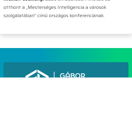
otthont a „Mesterséges Intelligencia a városok
szolgálatában” című országos konferenciának.
N[h]
N[o]