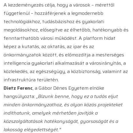
A kezdeményezés célja, hogy a városok – mérettől
függetlenül – hozzáférjenek a legmodernebb
technológiákhoz, tudásbázishoz és gyakorlati
megoldásokhoz, elősegítve az élhetőbb, hatékonyabb és
fenntarthatóbb városi működést. A platform hidat
képez a kutatás, az oktatás, az ipar és az
önkormányzatok között, és előmozdítja a mesterséges
intelligencia gyakorlati alkalmazását a városirányítás, a
közlekedés, az egészségügy, a közbiztonság, valamint az
infrastruktúra területén.
Dietz Ferenc
, a Gábor Dénes Egyetem elnöke
hangsúlyozta:
„Bízunk benne, hogy ez a tudás eljut
minden önkormányzathoz, és olyan közös projekteket
indíthatunk, amelyek mérhetően javítják a
közszolgáltatások hatékonyságát, gyorsaságát és a
lakosság elégedettségét.”