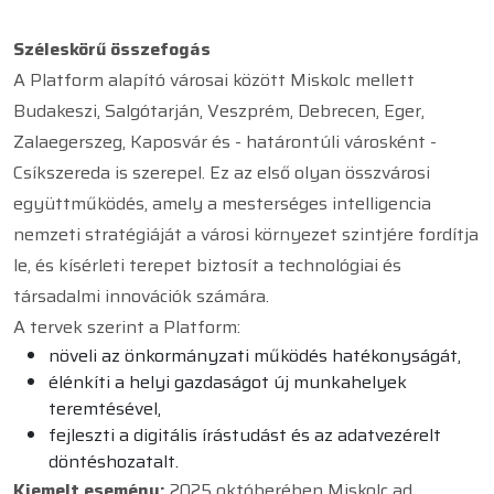
Széleskörű összefogás
A Platform alapító városai között Miskolc mellett
Budakeszi, Salgótarján, Veszprém, Debrecen, Eger,
Zalaegerszeg, Kaposvár és - határontúli városként -
Csíkszereda is szerepel. Ez az első olyan összvárosi
együttműködés, amely a mesterséges intelligencia
nemzeti stratégiáját a városi környezet szintjére fordítja
le, és kísérleti terepet biztosít a technológiai és
társadalmi innovációk számára.
A tervek szerint a Platform:
növeli az önkormányzati működés hatékonyságát,
élénkíti a helyi gazdaságot új munkahelyek
teremtésével,
fejleszti a digitális írástudást és az adatvezérelt
döntéshozatalt.
Kiemelt esemény:
2025 októberében Miskolc ad