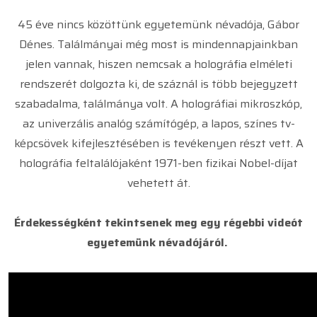
45 éve nincs közöttünk egyetemünk névadója, Gábor
Dénes. Találmányai még most is mindennapjainkban
jelen vannak, hiszen nemcsak a holográfia elméleti
rendszerét dolgozta ki, de száznál is több bejegyzett
szabadalma, találmánya volt. A holográfiai mikroszkóp,
az univerzális analóg számítógép, a lapos, színes tv-
képcsövek kifejlesztésében is tevékenyen részt vett. A
holográfia feltalálójaként 1971-ben fizikai Nobel-díjat
vehetett át.
Érdekességként tekintsenek meg egy régebbi videót
egyetemünk névadójáról.