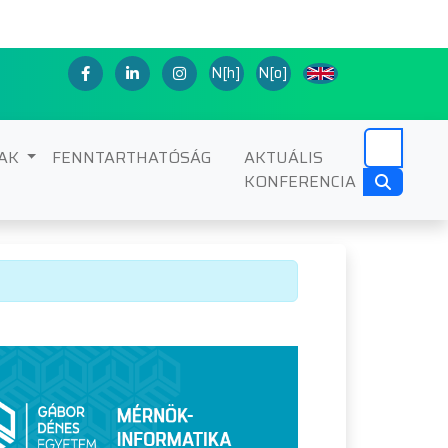
N[h]
N[o]
NAK
FENNTARTHATÓSÁG
AKTUÁLIS
KONFERENCIA