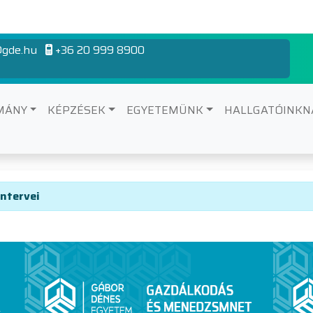
gde.hu
+36 20 999 8900
MÁNY
KÉPZÉSEK
EGYETEMÜNK
HALLGATÓINK
akképzés mintatanterv
ntervei