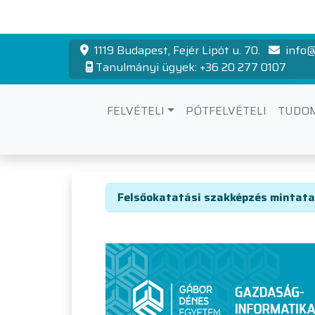
1119 Budapest, Fejér Lipót u. 70.
info@
Tanulmányi ügyek: +36 20 277 0107
FELVÉTELI
PÓTFELVÉTELI
TUDO
Felsőokatási sz
Felsőokatatási szakképzés mintata