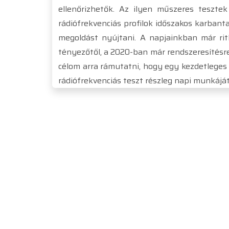
ellenőrizhetők. Az ilyen műszeres tesztek
rádiófrekvenciás profilok időszakos karban
megoldást nyújtani. A napjainkban már rit
tényezőtől, a 2020-ban már rendszeresítésre
célom arra rámutatni, hogy egy kezdetleges
rádiófrekvenciás teszt részleg napi munkájá
N[h]
N[o]