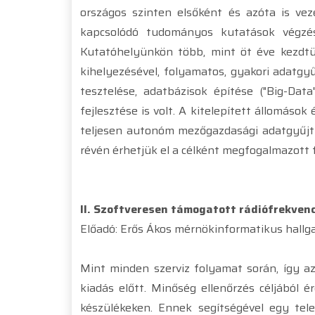
országos szinten elsőként és azóta is vez
kapcsolódó tudományos kutatások végzés
Kutatóhelyünkön több, mint öt éve kezdtük 
kihelyezésével, folyamatos, gyakori adatgy
tesztelése, adatbázisok építése ("Big-Dat
fejlesztése is volt. A kitelepített állomás
teljesen autonóm mezőgazdasági adatgyűjtő
révén érhetjük el a célként megfogalmazott 
II. Szoftveresen támogatott rádiófrekvenc
Előadó: Erős Ákos mérnökinformatikus hall
Mint minden szerviz folyamat során, így az
kiadás előtt. Minőség ellenőrzés céljából é
készülékeken. Ennek segítségével egy tele