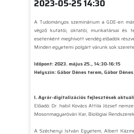
2023-05-25 14:30
A Tudományos szeminárium a GDE-en már 
végző kutatói, oktatói, munkatársai és 
esetenként meghívott vendég előadók részvé
Minden egyetemi polgárt várunk sok szerete
Időpont: 2023. május 25., 14:30-16:15
Helyszín: Gábor Dénes terem, Gábor Déne
I. Agrár-digitalizációs fejlesztések aktuál
Előadó: Dr. habil Kovács Attila József nem
Mosonmagyaróvári Kar, Biológiai Rendszerek
A Széchenyi István Egyetem, Albert Kázmér