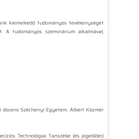
ünk kiemelkedő tudományos tevékenységet
et. A tudományos szeminárium alkalmával,
emi docens Széchenyi Egyetem, Albert Kázmér
íziós Technológiai Tanszéke (és jogelődei)