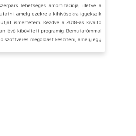
erpark lehetséges amortizációja, illetve a
tatni, amely ezekre a kihívásokra igyekszik
útját ismertetem. Kezdve a 2018-as kiváltó
tban lévő kibővített programig. Bemutatómmal
ó szoftveres megoldást készíteni, amely egy
1119 Budapest, Fejér Lipót u. 70.
+36 20 999 8900
info@gde.hu