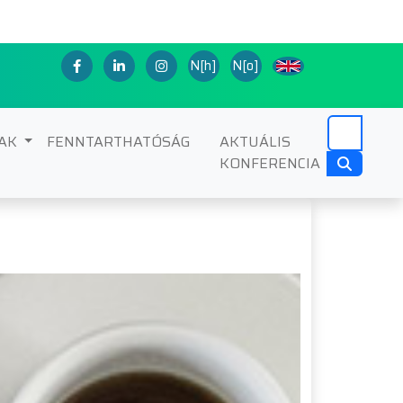
N[h]
N[o]
NAK
FENNTARTHATÓSÁG
AKTUÁLIS
KONFERENCIA