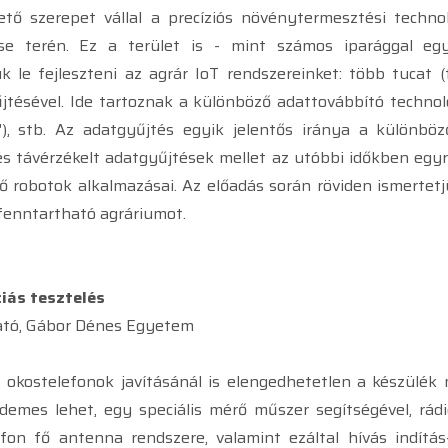
ető szerepet vállal a precíziós növénytermesztési technol
e terén. Ez a terület is - mint számos iparággal egy
le fejleszteni az agrár IoT rendszereinket: több tucat (t
űjtésével. Ide tartoznak a különböző adattovábbító techno
a"), stb. Az adatgyűjtés egyik jelentős iránya a különbö
ok és távérzékelt adatgyűjtések mellet az utóbbi időkben 
 robotok alkalmazásai. Az előadás során röviden ismertetj
fenntartható agráriumot.
iás tesztelés
gató, Gábor Dénes Egyetem
 okostelefonok javításánál is elengedhetetlen a készülék 
rdemes lehet, egy speciális mérő műszer segítségével, rádi
fon fő antenna rendszere, valamint ezáltal hívás indítás