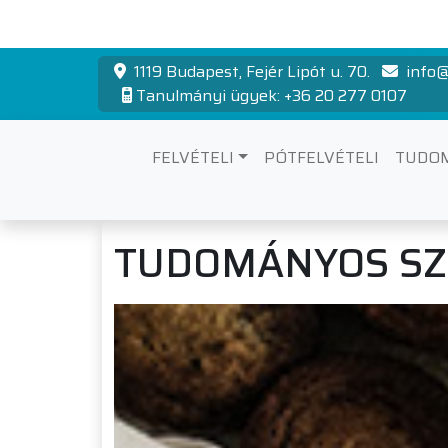
1119 Budapest, Fejér Lipót u. 70.
info@
Tanulmányi ügyek: +36 20 277 0107
FELVÉTELI
PÓTFELVÉTELI
TUDO
TUDOMÁNYOS S