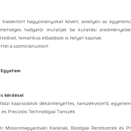
kialakított hagyományokat követi, amelyen az egyetem
tehetséges hallgatói mutatják be kutatási eredményeik
telével, tematikus előadások is helyet kapnak.
ttel a szemináriumon!
s Egyetem
is kérdései
zetközi kapcsolatok dékánhelyettes, tanszékvezető, egyet
 és Precíziós Technológiai Tanszék
 Mosonmagyaróvári Karának, Biológiai Rendszerek és Prec