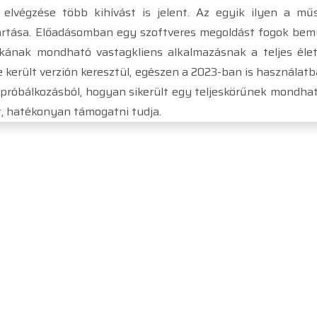
 elvégzése több kihívást is jelent. Az egyik ilyen a műsz
tartása. Előadásomban egy szoftveres megoldást fogok bemu
kának mondható vastagkliens alkalmazásnak a teljes élet
 került verzión keresztül, egészen a 2023-ban is használa
 próbálkozásból, hogyan sikerült egy teljeskörűnek mondhat
t, hatékonyan támogatni tudja.
IMPRESSZUM
PÓTFELVÉTELI
FELHASZNÁLÁSI FELTÉTELEK
ADATVÉDELEM