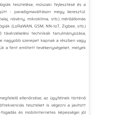
ógiák tesztelése, műszaki fejlesztésé és a
ütt - paradigmaváltáson megy keresztül.
alaj, növény, mikroklíma, stb.) mérőállomás
lógiák (LoRaWAN, GSM, NN-IoT, Zigbee, stb.)
ző távérzékelési technikák tanulmányozása,
egyre nagyobb szerepet kapnak a részben vagy
ük a fent említett tevékenységeket, melyek
megfelelő ellenőrzése, az ügyfélnek történő
ófrekvenciás teszteket is végezni a javított
-fogadás és mobilinternetes képességei jól