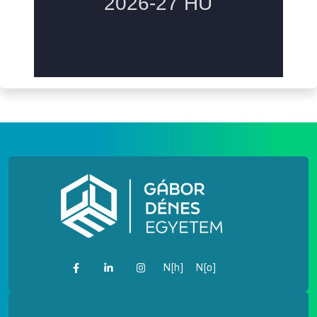
N[h]
N[o]