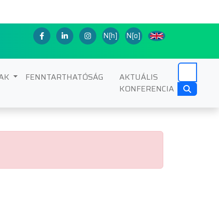
N[h]
N[o]
NAK
FENNTARTHATÓSÁG
AKTUÁLIS
KONFERENCIA