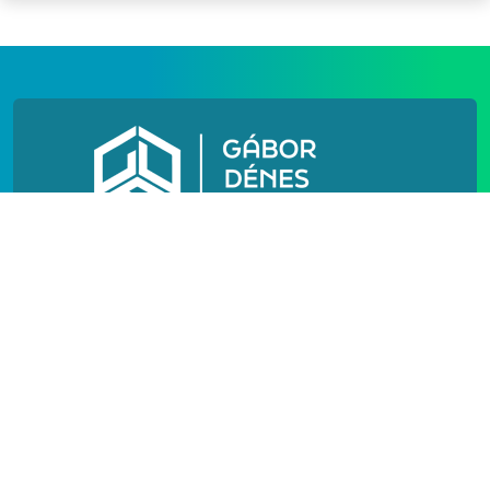
N[h]
N[o]
IMPRESSZUM
PÓTFELVÉTELI
FELHASZNÁLÁSI FELTÉTELEK
ADATVÉDELEM