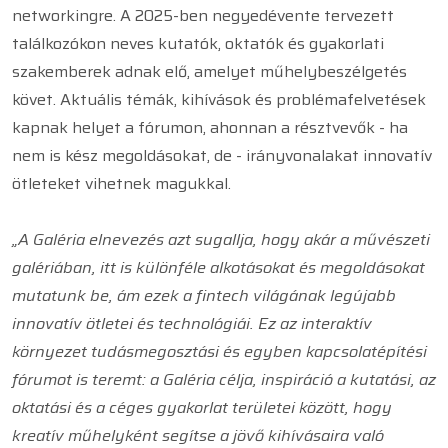
networkingre. A 2025-ben negyedévente tervezett
találkozókon neves kutatók, oktatók és gyakorlati
szakemberek adnak elő, amelyet műhelybeszélgetés
követ. Aktuális témák, kihívások és problémafelvetések
kapnak helyet a fórumon, ahonnan a résztvevők - ha
nem is kész megoldásokat, de - irányvonalakat innovatív
ötleteket vihetnek magukkal.
„A Galéria elnevezés azt sugallja, hogy akár a művészeti
galériában, itt is különféle alkotásokat és megoldásokat
mutatunk be, ám ezek a fintech világának legújabb
innovatív ötletei és technológiái. Ez az interaktív
környezet tudásmegosztási és egyben kapcsolatépítési
fórumot is teremt: a Galéria célja, inspiráció a kutatási, az
oktatási és a céges gyakorlat területei között, hogy
kreatív műhelyként segítse a jövő kihívásaira való