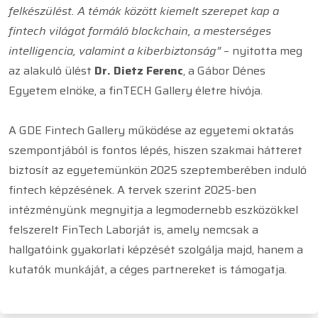
felkészülést. A témák között kiemelt szerepet kap a
fintech világot formáló blockchain, a mesterséges
intelligencia, valamint a kiberbiztonság”
– nyitotta meg
az alakuló ülést
Dr. Dietz Ferenc
, a Gábor Dénes
Egyetem elnöke, a finTECH Gallery életre hívója.
A GDE Fintech Gallery működése az egyetemi oktatás
szempontjából is fontos lépés, hiszen szakmai hátteret
biztosít az egyetemünkön 2025 szeptemberében induló
fintech képzésének. A tervek szerint 2025-ben
intézményünk megnyitja a legmodernebb eszközökkel
felszerelt FinTech Laborját is, amely nemcsak a
hallgatóink gyakorlati képzését szolgálja majd, hanem a
kutatók munkáját, a céges partnereket is támogatja.